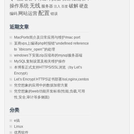
无线
操作系统
破解
硬盘
服务器
注入
百度
配置
网站运营
编码
错误
近期文章
MacPorts简介及日常应用与维护/mac port
某商vps上编译php时报错“undefined reference
to `libiconv_open’”的处理
windows下安装zip压缩布的mysql服务器端
MySQL复制设置及相关维护操作
本博客正式支持HTTPS/SSL浏览（by Let’s
Encrypt）
Let’s Encrypt HTTPS证书部署/ssl,nginx,centos
凭空想象的应用中的数据加密方案
凭空想象的web功能开发标准(性能,负载,可用
性,安全,审计等多侧面)
分类
e搞
Linux
优秀软件