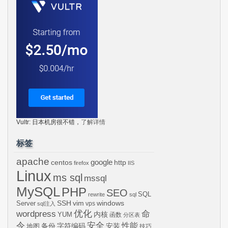
Vultr: 日本机房很不错，
了解详情
标签
apache
centos
google
http
firefox
IIS
Linux
ms sql
mssql
MySQL
PHP
SEO
SQL
rewrite
sql
SSH
vim
windows
Server
vps
sql注入
wordpress
优化
命
内核
YUM
函数
分区表
令
安全
性能
安装
备份
字符编码
地图
技巧