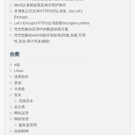
MySQL复制设置及相关维护操作
本博客正式支持HTTPS/SSL浏览（by Let’s
Encrypt）
Let’s Encrypt HTTPS证书部署/ssl,nginx,centos
凭空想象的应用中的数据加密方案
凭空想象的web功能开发标准(性能,负载,可用
性,安全,审计等多侧面)
分类
e搞
Linux
优秀软件
原创
大杂烩
安全
无线安全
未分类
网站运营
网络管理
服务器管理
自由精神