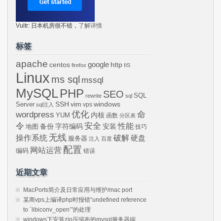
Vultr: 日本机房很不错，
了解详情
标签
apache
centos
google
http
firefox
IIS
Linux
ms sql
mssql
MySQL
PHP
SEO
SQL
rewrite
sql
SSH
vim
windows
Server
vps
sql注入
wordpress
优化
命
内核
YUM
函数
分区表
令
安全
性能
安装
备份
字符编码
地图
技巧
无线
操作系统
破解
硬盘
服务器
注入
百度
配置
网站运营
编码
错误
近期文章
MacPorts简介及日常应用与维护/mac port
某商vps上编译php时报错“undefined reference
to `libiconv_open’”的处理
windows下安装zip压缩布的mysql服务器端