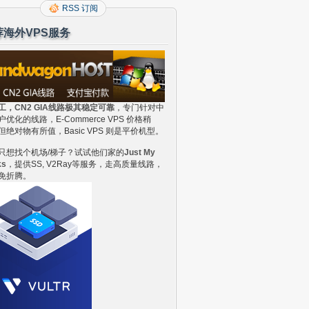
RSS 订阅
荐海外VPS服务
工，CN2 GIA线路极其稳定可靠
，专门针对中
户优化的线路，E-Commerce VPS 价格稍
但绝对物有所值，Basic VPS 则是平价机型。
只想找个机场/梯子？试试他们家的
Just My
ks
，提供SS, V2Ray等服务，走高质量线路，
免折腾。