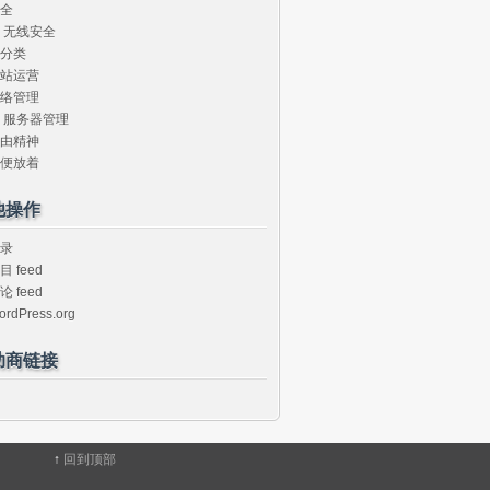
全
无线安全
分类
站运营
络管理
服务器管理
由精神
便放着
他操作
录
目 feed
论 feed
ordPress.org
助商链接
↑
回到顶部