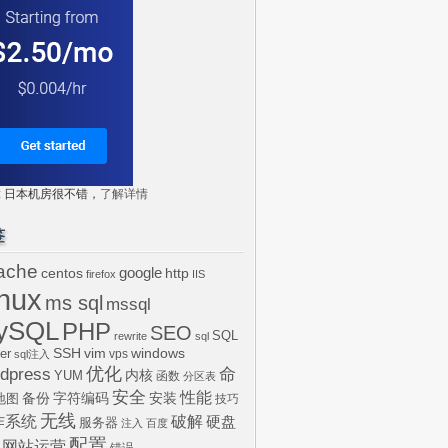
tr: 日本机房很不错，
了解详情
签
ache
centos
google
http
firefox
IIS
inux
ms sql
mssql
ySQL
PHP
SEO
SQL
rewrite
sql
SSH
vim
windows
er
vps
sql注入
dpress
优化
命
内核
YUM
函数
分区表
安全
性能
安装
备份
字符编码
地图
技巧
无线
作系统
破解
硬盘
服务器
注入
百度
配置
网站运营
错误