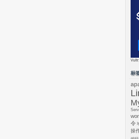
Vul
标
ap
L
M
Serv
wor
令
操
编码