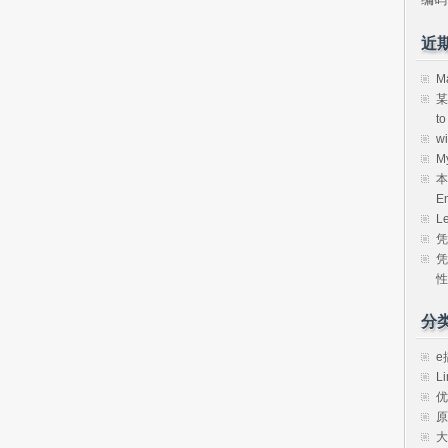
近
M
某
t
w
M
本
E
L
凭
凭
性
分
e
Li
优
原
大