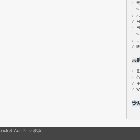
安
未
网
网
自
随
其
登
条
评
W
赞
ench
和
WordPress
驱动