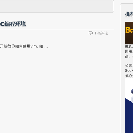
推
DE编程环境
1 条评论
零开始教你如何使用vim, 如 …
搬瓦
国用
高、
如果
Soc
省心