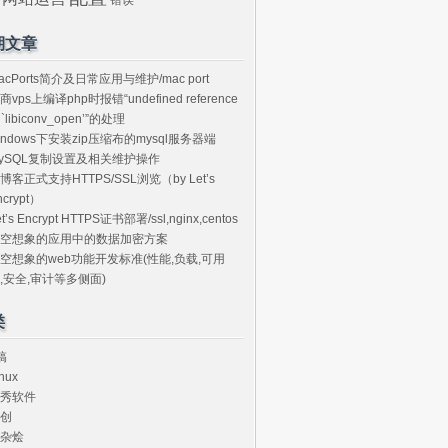
期文章
acPorts简介及日常应用与维护/mac port
商vps上编译php时报错“undefined reference
o `libiconv_open’”的处理
indows下安装zip压缩布的mysql服务器端
ySQL复制设置及相关维护操作
博客正式支持HTTPS/SSL浏览（by Let’s
ncrypt）
et’s Encrypt HTTPS证书部署/ssl,nginx,centos
空想象的应用中的数据加密方案
空想象的web功能开发标准(性能,负载,可用
,安全,审计等多侧面)
类
搞
nux
秀软件
创
杂烩