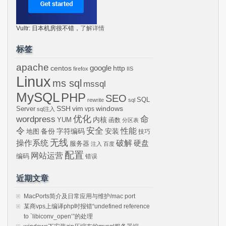
Vultr: 日本机房很不错，
了解详情
标签
apache
centos
google
http
firefox
IIS
Linux
ms sql
mssql
MySQL
PHP
SEO
SQL
rewrite
sql
SSH
vim
windows
Server
vps
sql注入
wordpress
优化
命
内核
YUM
函数
分区表
令
安全
性能
安装
备份
字符编码
地图
技巧
无线
操作系统
破解
硬盘
服务器
注入
百度
配置
网站运营
编码
错误
近期文章
MacPorts简介及日常应用与维护/mac port
某商vps上编译php时报错“undefined reference
to `libiconv_open’”的处理