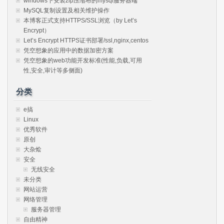
windows下安装zip压缩布的mysql服务器端
MySQL复制设置及相关维护操作
本博客正式支持HTTPS/SSL浏览（by Let’s
Encrypt）
Let’s Encrypt HTTPS证书部署/ssl,nginx,centos
凭空想象的应用中的数据加密方案
凭空想象的web功能开发标准(性能,负载,可用
性,安全,审计等多侧面)
分类
e搞
Linux
优秀软件
原创
大杂烩
安全
无线安全
未分类
网站运营
网络管理
服务器管理
自由精神