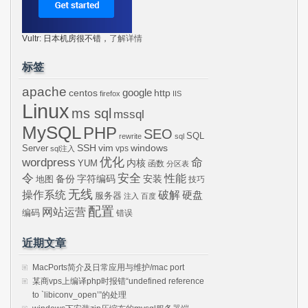
Vultr: 日本机房很不错，
了解详情
标签
apache
centos
google
http
firefox
IIS
Linux
ms sql
mssql
MySQL
PHP
SEO
SQL
rewrite
sql
SSH
vim
windows
Server
vps
sql注入
wordpress
优化
命
内核
YUM
函数
分区表
令
安全
性能
安装
备份
字符编码
地图
技巧
无线
操作系统
破解
硬盘
服务器
注入
百度
配置
网站运营
编码
错误
近期文章
MacPorts简介及日常应用与维护/mac port
某商vps上编译php时报错“undefined reference
to `libiconv_open’”的处理