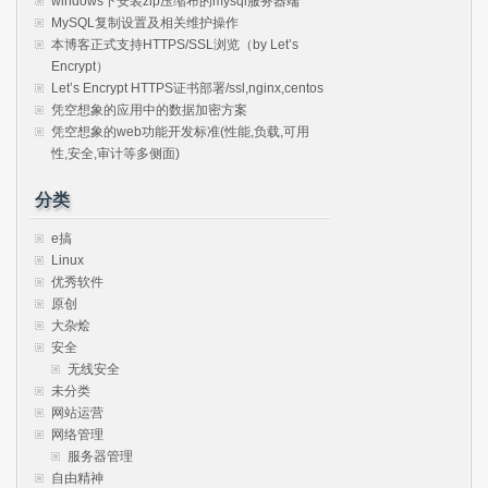
windows下安装zip压缩布的mysql服务器端
MySQL复制设置及相关维护操作
本博客正式支持HTTPS/SSL浏览（by Let’s
Encrypt）
Let’s Encrypt HTTPS证书部署/ssl,nginx,centos
凭空想象的应用中的数据加密方案
凭空想象的web功能开发标准(性能,负载,可用
性,安全,审计等多侧面)
分类
e搞
Linux
优秀软件
原创
大杂烩
安全
无线安全
未分类
网站运营
网络管理
服务器管理
自由精神