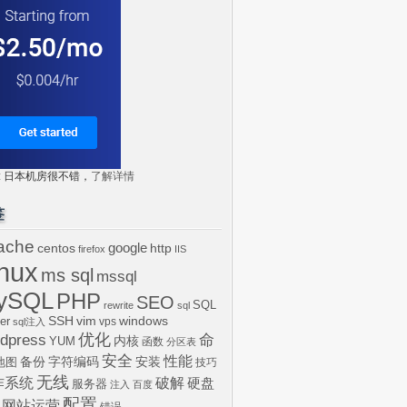
tr: 日本机房很不错，
了解详情
签
ache
centos
google
http
firefox
IIS
inux
ms sql
mssql
ySQL
PHP
SEO
SQL
rewrite
sql
SSH
vim
windows
er
vps
sql注入
dpress
优化
命
内核
YUM
函数
分区表
安全
性能
安装
备份
字符编码
地图
技巧
无线
作系统
破解
硬盘
服务器
注入
百度
配置
网站运营
错误