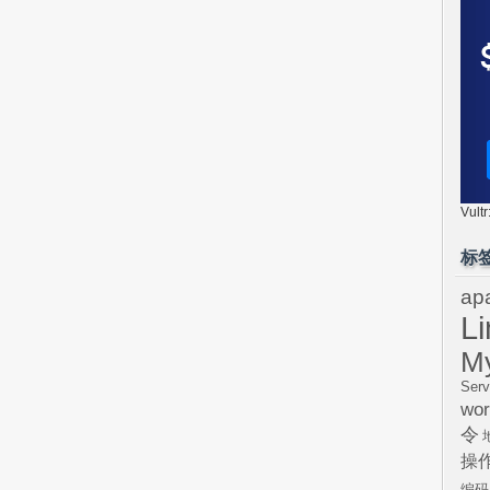
Vul
标
ap
L
M
Serv
wor
令
操
编码