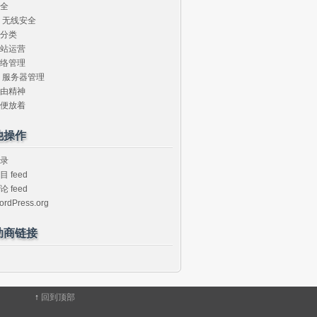
全
无线安全
分类
站运营
络管理
服务器管理
由精神
便放着
他操作
录
目 feed
论 feed
ordPress.org
助商链接
↑
回到顶部