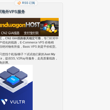
RSS 订阅
荐海外VPS服务
工，CN2 GIA线路极其稳定可靠
，专门针对中
户优化的线路，E-Commerce VPS 价格稍
但绝对物有所值，Basic VPS 则是平价机型。
只想找个机场/梯子？试试他们家的
Just My
ks
，提供SS, V2Ray等服务，走高质量线路，
免折腾。