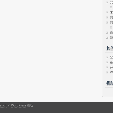
安
未
网
网
自
随
其
登
条
评
W
赞
ench
和
WordPress
驱动