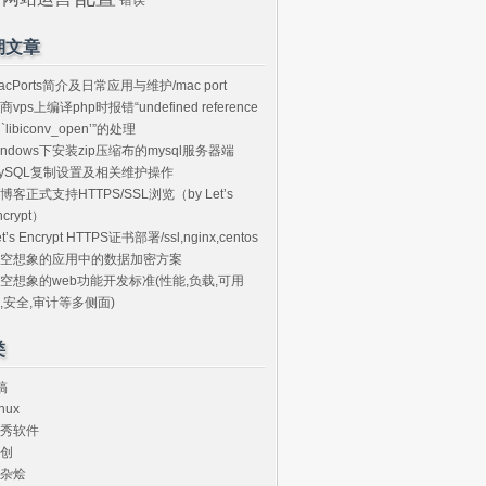
期文章
acPorts简介及日常应用与维护/mac port
商vps上编译php时报错“undefined reference
o `libiconv_open’”的处理
indows下安装zip压缩布的mysql服务器端
ySQL复制设置及相关维护操作
博客正式支持HTTPS/SSL浏览（by Let’s
ncrypt）
et’s Encrypt HTTPS证书部署/ssl,nginx,centos
空想象的应用中的数据加密方案
空想象的web功能开发标准(性能,负载,可用
,安全,审计等多侧面)
类
搞
nux
秀软件
创
杂烩