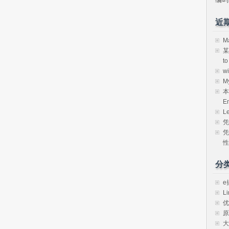
近
M
某
t
w
M
本
E
L
凭
凭
性
分
e
Li
优
原
大