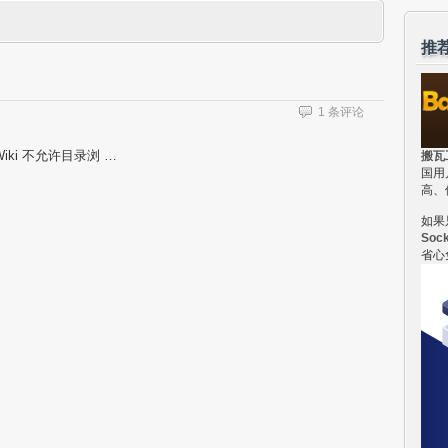
推
1 条评论
 Wiki 不允许目录浏 …
搬瓦
国用
高、
如果
Soc
省心