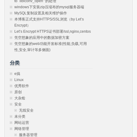
to `libiconv_open’”的处理
windows下安装zip压缩布的mysql服务器端
MySQL复制设置及相关维护操作
本博客正式支持HTTPS/SSL浏览（by Let’s
Encrypt）
Let’s Encrypt HTTPS证书部署/ssl,nginx,centos
凭空想象的应用中的数据加密方案
凭空想象的web功能开发标准(性能,负载,可用
性,安全,审计等多侧面)
分类
e搞
Linux
优秀软件
原创
大杂烩
安全
无线安全
未分类
网站运营
网络管理
服务器管理