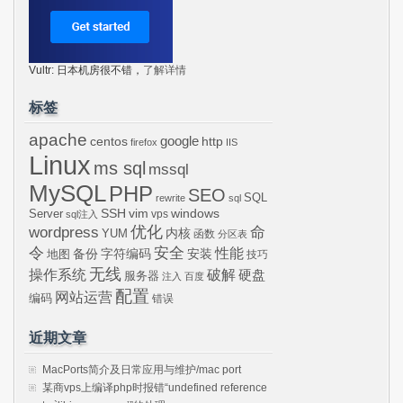
Vultr: 日本机房很不错，
了解详情
标签
apache
centos
google
http
firefox
IIS
Linux
ms sql
mssql
MySQL
PHP
SEO
SQL
rewrite
sql
SSH
vim
windows
Server
vps
sql注入
wordpress
优化
命
内核
YUM
函数
分区表
令
安全
性能
安装
备份
字符编码
地图
技巧
无线
操作系统
破解
硬盘
服务器
注入
百度
配置
网站运营
编码
错误
近期文章
MacPorts简介及日常应用与维护/mac port
某商vps上编译php时报错“undefined reference