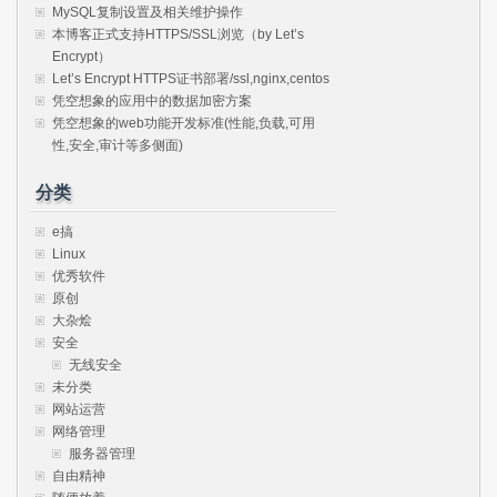
MySQL复制设置及相关维护操作
本博客正式支持HTTPS/SSL浏览（by Let’s
Encrypt）
Let’s Encrypt HTTPS证书部署/ssl,nginx,centos
凭空想象的应用中的数据加密方案
凭空想象的web功能开发标准(性能,负载,可用
性,安全,审计等多侧面)
分类
e搞
Linux
优秀软件
原创
大杂烩
安全
无线安全
未分类
网站运营
网络管理
服务器管理
自由精神