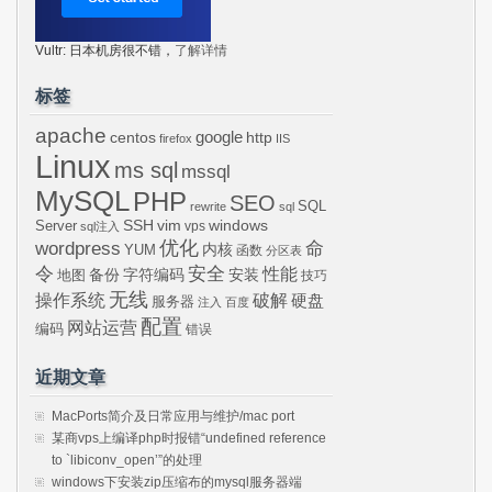
Vultr: 日本机房很不错，
了解详情
标签
apache
centos
google
http
firefox
IIS
Linux
ms sql
mssql
MySQL
PHP
SEO
SQL
rewrite
sql
SSH
vim
windows
Server
vps
sql注入
wordpress
优化
命
内核
YUM
函数
分区表
令
安全
性能
安装
备份
字符编码
地图
技巧
无线
操作系统
破解
硬盘
服务器
注入
百度
配置
网站运营
编码
错误
近期文章
MacPorts简介及日常应用与维护/mac port
某商vps上编译php时报错“undefined reference
to `libiconv_open’”的处理
windows下安装zip压缩布的mysql服务器端