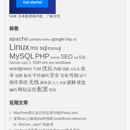
Vultr: 日本机房很不错，
了解详情
标签
apache
centos
google
http
firefox
IIS
Linux
ms sql
mssql
MySQL
PHP
SEO
SQL
rewrite
sql
SSH
vim
windows
Server
vps
sql注入
wordpress
优化
命
内核
YUM
函数
分区表
令
安全
性能
安装
备份
字符编码
地图
技巧
无线
操作系统
破解
硬盘
服务器
注入
百度
配置
网站运营
编码
错误
近期文章
MacPorts简介及日常应用与维护/mac port
某商vps上编译php时报错“undefined reference
to `libiconv_open’”的处理