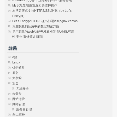
windows下安装zip压缩布的mysql服务器端
MySQL复制设置及相关维护操作
本博客正式支持HTTPS/SSL浏览（by Let’s
Encrypt）
Let’s Encrypt HTTPS证书部署/ssl,nginx,centos
凭空想象的应用中的数据加密方案
凭空想象的web功能开发标准(性能,负载,可用
性,安全,审计等多侧面)
分类
e搞
Linux
优秀软件
原创
大杂烩
安全
无线安全
未分类
网站运营
网络管理
服务器管理
自由精神