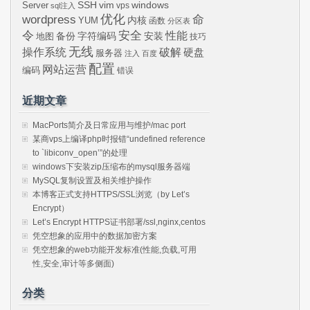
SSH
vim
windows
Server
vps
sql注入
wordpress
优化
命
内核
YUM
函数
分区表
令
安全
性能
安装
备份
字符编码
地图
技巧
无线
操作系统
破解
硬盘
服务器
注入
百度
配置
网站运营
编码
错误
近期文章
MacPorts简介及日常应用与维护/mac port
某商vps上编译php时报错“undefined reference
to `libiconv_open’”的处理
windows下安装zip压缩布的mysql服务器端
MySQL复制设置及相关维护操作
本博客正式支持HTTPS/SSL浏览（by Let’s
Encrypt）
Let’s Encrypt HTTPS证书部署/ssl,nginx,centos
凭空想象的应用中的数据加密方案
凭空想象的web功能开发标准(性能,负载,可用
性,安全,审计等多侧面)
分类