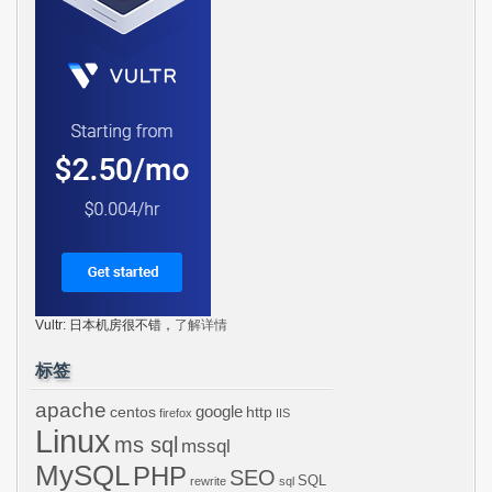
Vultr: 日本机房很不错，
了解详情
标签
apache
centos
google
http
firefox
IIS
Linux
ms sql
mssql
MySQL
PHP
SEO
SQL
rewrite
sql