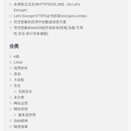
本博客正式支持HTTPS/SSL浏览（by Let’s
Encrypt）
Let’s Encrypt HTTPS证书部署/ssl,nginx,centos
凭空想象的应用中的数据加密方案
凭空想象的web功能开发标准(性能,负载,可用
性,安全,审计等多侧面)
分类
e搞
Linux
优秀软件
原创
大杂烩
安全
无线安全
未分类
网站运营
网络管理
服务器管理
自由精神
随便放着