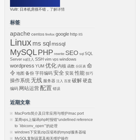
Vultr: 日本机房很不错，
了解详情
标签
apache
centos
google
http
firefox
IIS
Linux
ms sql
mssql
MySQL
PHP
SEO
SQL
rewrite
sql
SSH
vim
windows
Server
vps
sql注入
wordpress
优化
命
内核
YUM
函数
分区表
令
安全
性能
安装
备份
字符编码
地图
技巧
无线
操作系统
破解
硬盘
服务器
注入
百度
配置
网站运营
编码
错误
近期文章
MacPorts简介及日常应用与维护/mac port
某商vps上编译php时报错“undefined reference
to `libiconv_open’”的处理
windows下安装zip压缩布的mysql服务器端
MySQL复制设置及相关维护操作