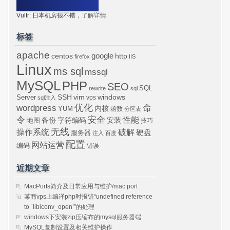
Vultr: 日本机房很不错，
了解详情
标签
apache
centos
google
http
firefox
IIS
Linux
ms sql
mssql
MySQL
PHP
SEO
SQL
rewrite
sql
SSH
vim
windows
Server
vps
sql注入
wordpress
优化
命
内核
YUM
函数
分区表
令
安全
性能
安装
备份
字符编码
地图
技巧
无线
操作系统
破解
硬盘
服务器
注入
百度
配置
网站运营
编码
错误
近期文章
MacPorts简介及日常应用与维护/mac port
某商vps上编译php时报错“undefined reference
to `libiconv_open’”的处理
windows下安装zip压缩布的mysql服务器端
MySQL复制设置及相关维护操作