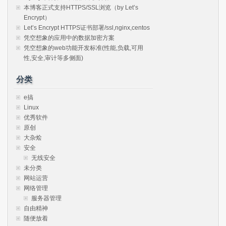
本博客正式支持HTTPS/SSL浏览（by Let’s
Encrypt）
Let’s Encrypt HTTPS证书部署/ssl,nginx,centos
凭空想象的应用中的数据加密方案
凭空想象的web功能开发标准(性能,负载,可用
性,安全,审计等多侧面)
分类
e搞
Linux
优秀软件
原创
大杂烩
安全
无线安全
未分类
网站运营
网络管理
服务器管理
自由精神
随便放着