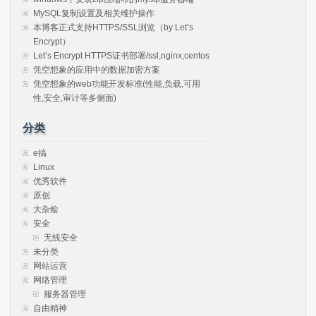
MySQL复制设置及相关维护操作
本博客正式支持HTTPS/SSL浏览（by Let’s
Encrypt）
Let’s Encrypt HTTPS证书部署/ssl,nginx,centos
凭空想象的应用中的数据加密方案
凭空想象的web功能开发标准(性能,负载,可用
性,安全,审计等多侧面)
分类
e搞
Linux
优秀软件
原创
大杂烩
安全
无线安全
未分类
网站运营
网络管理
服务器管理
自由精神