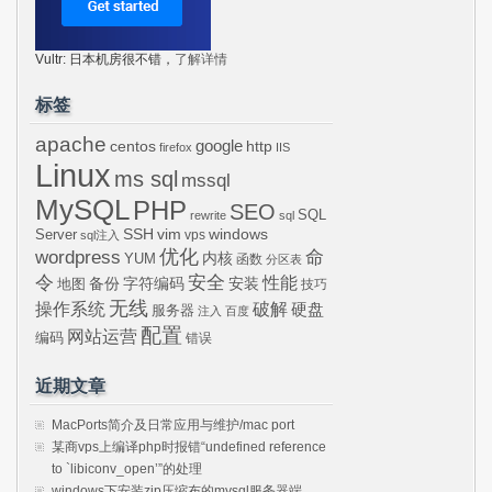
Vultr: 日本机房很不错，
了解详情
标签
apache
centos
google
http
firefox
IIS
Linux
ms sql
mssql
MySQL
PHP
SEO
SQL
rewrite
sql
SSH
vim
windows
Server
vps
sql注入
wordpress
优化
命
内核
YUM
函数
分区表
令
安全
性能
安装
备份
字符编码
地图
技巧
无线
操作系统
破解
硬盘
服务器
注入
百度
配置
网站运营
编码
错误
近期文章
MacPorts简介及日常应用与维护/mac port
某商vps上编译php时报错“undefined reference
to `libiconv_open’”的处理
windows下安装zip压缩布的mysql服务器端