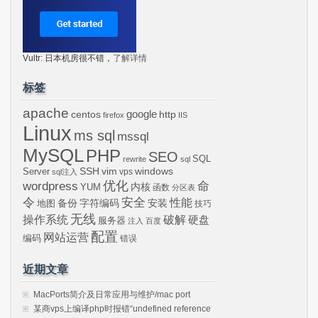
Vultr: 日本机房很不错，
了解详情
标签
apache
centos
google
http
firefox
IIS
Linux
ms sql
mssql
MySQL
PHP
SEO
SQL
rewrite
sql
SSH
vim
windows
Server
vps
sql注入
wordpress
优化
命
内核
YUM
函数
分区表
令
安全
性能
安装
备份
字符编码
地图
技巧
无线
操作系统
破解
硬盘
服务器
注入
百度
配置
网站运营
编码
错误
近期文章
MacPorts简介及日常应用与维护/mac port
某商vps上编译php时报错“undefined reference