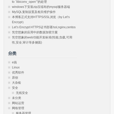
to `libiconv_open’”的处理
windows下安装zip压缩布的mysql服务器端
MySQL复制设置及相关维护操作
本博客正式支持HTTPS/SSL浏览（by Let’s
Encrypt）
Let’s Encrypt HTTPS证书部署/ssl,nginx,centos
凭空想象的应用中的数据加密方案
凭空想象的web功能开发标准(性能,负载,可用
性,安全,审计等多侧面)
分类
e搞
Linux
优秀软件
原创
大杂烩
安全
无线安全
未分类
网站运营
网络管理
服务器管理