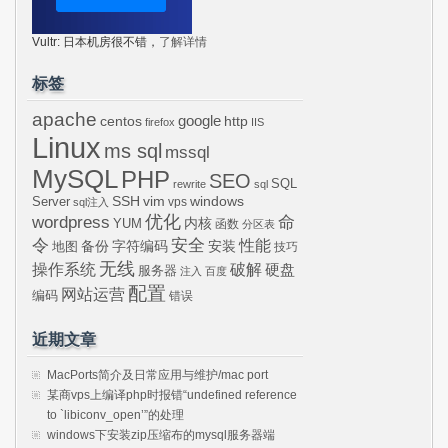
Vultr: 日本机房很不错，
了解详情
标签
apache
centos
google
http
firefox
IIS
Linux
ms sql
mssql
MySQL
PHP
SEO
SQL
rewrite
sql
SSH
vim
windows
Server
vps
sql注入
wordpress
优化
命
内核
YUM
函数
分区表
令
安全
性能
安装
备份
字符编码
地图
技巧
无线
操作系统
破解
硬盘
服务器
注入
百度
配置
网站运营
编码
错误
近期文章
MacPorts简介及日常应用与维护/mac port
某商vps上编译php时报错“undefined reference
to `libiconv_open’”的处理
windows下安装zip压缩布的mysql服务器端