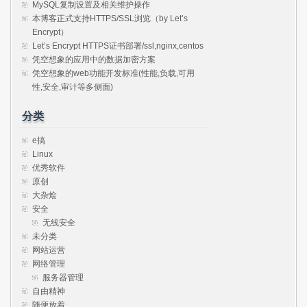
MySQL复制设置及相关维护操作
本博客正式支持HTTPS/SSL浏览（by Let’s
Encrypt）
Let’s Encrypt HTTPS证书部署/ssl,nginx,centos
凭空想象的应用中的数据加密方案
凭空想象的web功能开发标准(性能,负载,可用
性,安全,审计等多侧面)
分类
e搞
Linux
优秀软件
原创
大杂烩
安全
无线安全
未分类
网站运营
网络管理
服务器管理
自由精神
随便放着