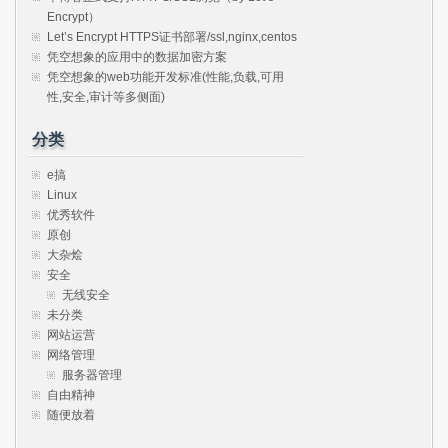
Encrypt）
Let’s Encrypt HTTPS证书部署/ssl,nginx,centos
凭空想象的应用中的数据加密方案
凭空想象的web功能开发标准(性能,负载,可用
性,安全,审计等多侧面)
分类
e搞
Linux
优秀软件
原创
大杂烩
安全
无线安全
未分类
网站运营
网络管理
服务器管理
自由精神
随便放着