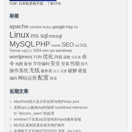
Vultr: 日本机房很不错，
了解详情
标签
apache
centos
google
http
firefox
IIS
Linux
ms sql
mssql
MySQL
PHP
SEO
SQL
rewrite
sql
SSH
vim
windows
Server
vps
sql注入
wordpress
优化
命
内核
YUM
函数
分区表
令
安全
性能
安装
备份
字符编码
地图
技巧
无线
操作系统
破解
硬盘
服务器
注入
百度
配置
网站运营
编码
错误
近期文章
MacPorts简介及日常应用与维护/mac port
某商vps上编译php时报错“undefined reference
to `libiconv_open’”的处理
windows下安装zip压缩布的mysql服务器端
MySQL复制设置及相关维护操作
本博客正式支持HTTPS/SSL浏览（by Let’s