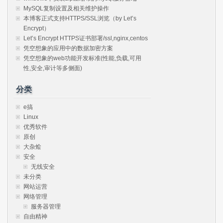
MySQL复制设置及相关维护操作
本博客正式支持HTTPS/SSL浏览（by Let’s
Encrypt）
Let’s Encrypt HTTPS证书部署/ssl,nginx,centos
凭空想象的应用中的数据加密方案
凭空想象的web功能开发标准(性能,负载,可用
性,安全,审计等多侧面)
分类
e搞
Linux
优秀软件
原创
大杂烩
安全
无线安全
未分类
网站运营
网络管理
服务器管理
自由精神