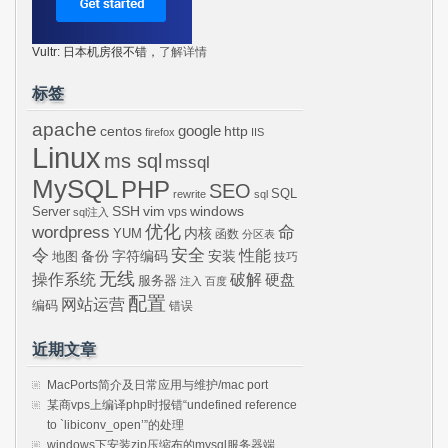
Vultr: 日本机房很不错，
了解详情
标签
apache
centos
google
http
firefox
IIS
Linux
ms sql
mssql
MySQL
PHP
SEO
SQL
rewrite
sql
SSH
vim
windows
Server
vps
sql注入
wordpress
优化
命
内核
YUM
函数
分区表
令
安全
性能
安装
备份
字符编码
地图
技巧
无线
操作系统
破解
硬盘
服务器
注入
百度
配置
网站运营
编码
错误
近期文章
MacPorts简介及日常应用与维护/mac port
某商vps上编译php时报错“undefined reference
to `libiconv_open’”的处理
windows下安装zip压缩布的mysql服务器端