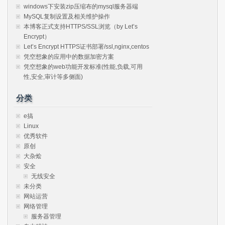
windows下安装zip压缩布的mysql服务器端
MySQL复制设置及相关维护操作
本博客正式支持HTTPS/SSL浏览（by Let’s
Encrypt）
Let’s Encrypt HTTPS证书部署/ssl,nginx,centos
凭空想象的应用中的数据加密方案
凭空想象的web功能开发标准(性能,负载,可用
性,安全,审计等多侧面)
分类
e搞
Linux
优秀软件
原创
大杂烩
安全
无线安全
未分类
网站运营
网络管理
服务器管理