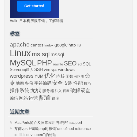
Vultr: 日本机房很不错，
了解详情
标签
apache
centos
google
http
firefox
IIS
Linux
ms sql
mssql
MySQL
PHP
SEO
SQL
rewrite
sql
SSH
vim
windows
Server
vps
sql注入
wordpress
优化
命
内核
YUM
函数
分区表
令
安全
性能
安装
备份
字符编码
地图
技巧
无线
操作系统
破解
硬盘
服务器
注入
百度
配置
网站运营
编码
错误
近期文章
MacPorts简介及日常应用与维护/mac port
某商vps上编译php时报错“undefined reference
to `libiconv_open’”的处理