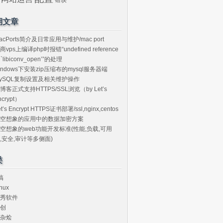
期文章
acPorts简介及日常应用与维护/mac port
商vps上编译php时报错“undefined reference
o `libiconv_open’”的处理
indows下安装zip压缩布的mysql服务器端
ySQL复制设置及相关维护操作
博客正式支持HTTPS/SSL浏览（by Let’s
ncrypt）
et’s Encrypt HTTPS证书部署/ssl,nginx,centos
空想象的应用中的数据加密方案
空想象的web功能开发标准(性能,负载,可用
,安全,审计等多侧面)
类
搞
nux
秀软件
创
杂烩