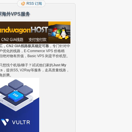
RSS 订阅
荐海外VPS服务
工，CN2 GIA线路极其稳定可靠
，专门针对中
户优化的线路，E-Commerce VPS 价格稍
但绝对物有所值，Basic VPS 则是平价机型。
只想找个机场/梯子？试试他们家的
Just My
ks
，提供SS, V2Ray等服务，走高质量线路，
免折腾。