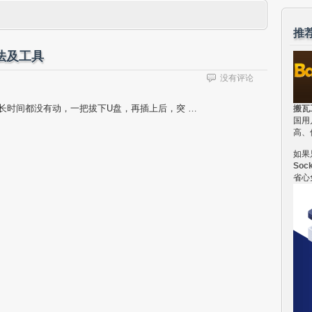
推
方法及工具
没有评论
长时间都没有动，一把拔下U盘，再插上后，突 …
搬瓦
国用
高、
如果
Soc
省心