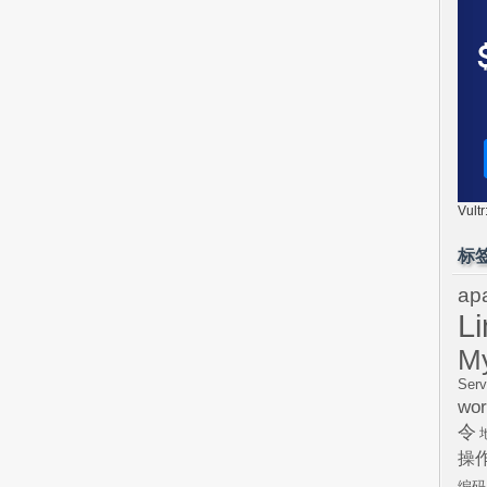
Vul
标
ap
L
M
Serv
wor
令
操
编码