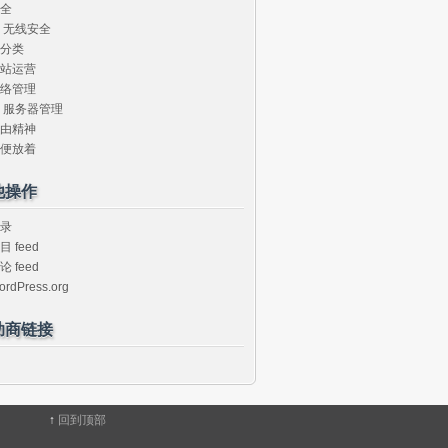
全
无线安全
分类
站运营
络管理
服务器管理
由精神
便放着
他操作
录
目 feed
论 feed
ordPress.org
助商链接
↑
回到顶部