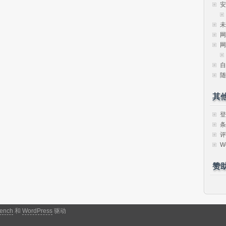
安
未
网
网
自
随
其
登
条
评
W
赞
ench
和
WordPress
驱动