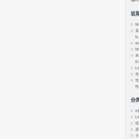
近
M
某
t
w
M
本
E
L
凭
凭
性
分
e
Li
优
原
大