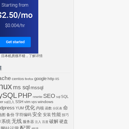
tr: 日本机房很不错，
了解详情
签
ache
centos
google
http
firefox
IIS
inux
ms sql
mssql
ySQL
PHP
SEO
SQL
rewrite
sql
SSH
vim
windows
er
vps
sql注入
dpress
优化
命
内核
YUM
函数
分区表
安全
性能
安装
备份
字符编码
地图
技巧
无线
作系统
破解
硬盘
服务器
注入
百度
配置
网站运营
错误