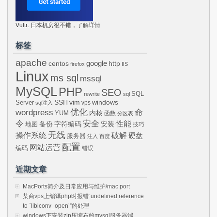
Vultr: 日本机房很不错，
了解详情
标签
apache
centos
google
http
firefox
IIS
Linux
ms sql
mssql
MySQL
PHP
SEO
SQL
rewrite
sql
SSH
vim
windows
Server
vps
sql注入
wordpress
优化
命
内核
YUM
函数
分区表
令
安全
性能
安装
备份
字符编码
地图
技巧
无线
操作系统
破解
硬盘
服务器
注入
百度
配置
网站运营
编码
错误
近期文章
MacPorts简介及日常应用与维护/mac port
某商vps上编译php时报错“undefined reference
to `libiconv_open’”的处理
windows下安装zip压缩布的mysql服务器端