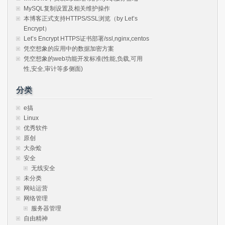
MySQL复制设置及相关维护操作
本博客正式支持HTTPS/SSL浏览（by Let’s
Encrypt）
Let’s Encrypt HTTPS证书部署/ssl,nginx,centos
凭空想象的应用中的数据加密方案
凭空想象的web功能开发标准(性能,负载,可用
性,安全,审计等多侧面)
分类
e搞
Linux
优秀软件
原创
大杂烩
安全
无线安全
未分类
网站运营
网络管理
服务器管理
自由精神