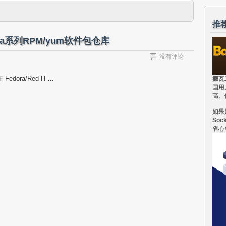
推
fedora系列RPM/yum软件包仓库
没有评论
edora/Red H …
搬瓦
国用
高、
如果
Soc
省心