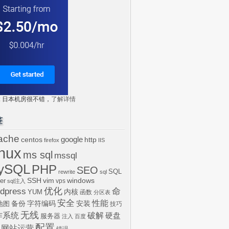
tr: 日本机房很不错，
了解详情
签
ache
centos
google
http
firefox
IIS
inux
ms sql
mssql
ySQL
PHP
SEO
SQL
rewrite
sql
SSH
vim
windows
er
vps
sql注入
dpress
优化
命
内核
YUM
函数
分区表
安全
性能
安装
备份
字符编码
地图
技巧
无线
作系统
破解
硬盘
服务器
注入
百度
配置
网站运营
错误