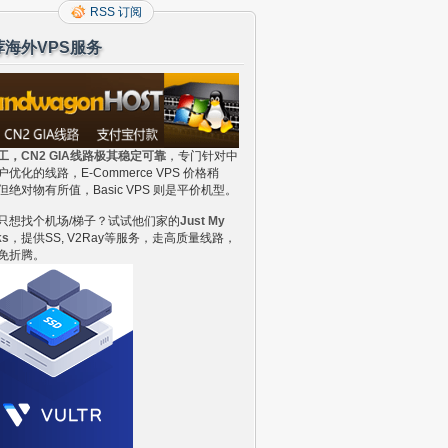
RSS 订阅
荐海外VPS服务
工，CN2 GIA线路极其稳定可靠
，专门针对中
户优化的线路，E-Commerce VPS 价格稍
但绝对物有所值，Basic VPS 则是平价机型。
只想找个机场/梯子？试试他们家的
Just My
ks
，提供SS, V2Ray等服务，走高质量线路，
免折腾。