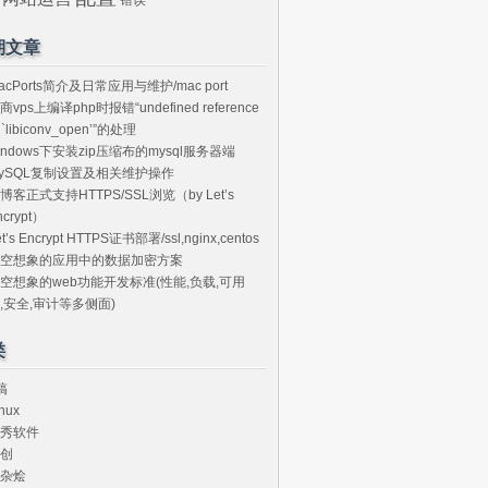
期文章
acPorts简介及日常应用与维护/mac port
商vps上编译php时报错“undefined reference
o `libiconv_open’”的处理
indows下安装zip压缩布的mysql服务器端
ySQL复制设置及相关维护操作
博客正式支持HTTPS/SSL浏览（by Let’s
ncrypt）
et’s Encrypt HTTPS证书部署/ssl,nginx,centos
空想象的应用中的数据加密方案
空想象的web功能开发标准(性能,负载,可用
,安全,审计等多侧面)
类
搞
nux
秀软件
创
杂烩