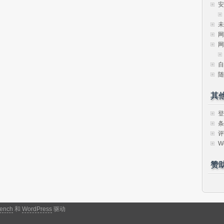
安
未
网
网
自
随
其
登
条
评
W
赞
ench
和
WordPress
驱动