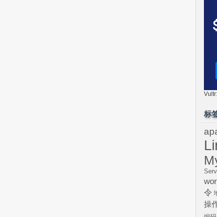
Vul
标
ap
L
M
Serv
wor
令
操
编码