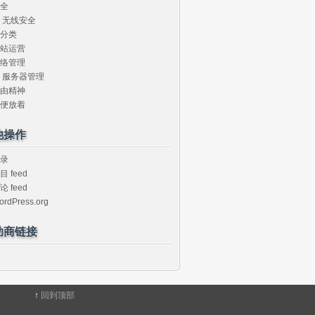
全
无线安全
分类
站运营
络管理
服务器管理
由精神
便放着
他操作
录
目 feed
论 feed
ordPress.org
助商链接
↑
回到顶部