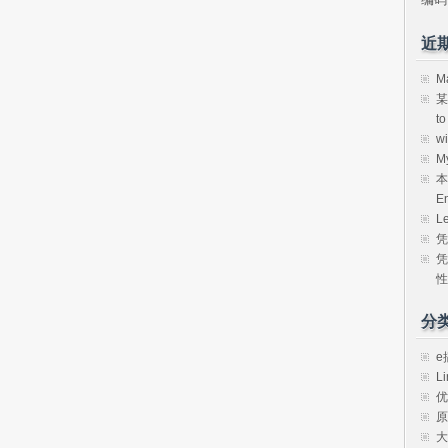
近
M
某
t
w
M
本
E
L
凭
凭
性
分
e
Li
优
原
大