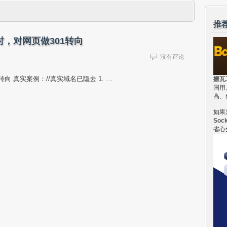
推
，对网页做301转向
没有评论
 真实案例：//真实域名已隐去 1. …
搬瓦
国用
高、
如果
Soc
省心