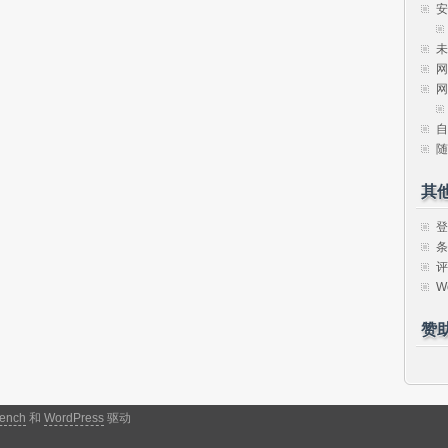
安
未
网
网
自
随
其
登
条
评
W
赞
ench
和
WordPress
驱动