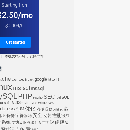
tr: 日本机房很不错，
了解详情
签
ache
centos
google
http
firefox
IIS
inux
ms sql
mssql
ySQL
PHP
SEO
SQL
rewrite
sql
SSH
vim
windows
er
vps
sql注入
dpress
优化
命
内核
YUM
函数
分区表
安全
性能
安装
备份
字符编码
地图
技巧
无线
作系统
破解
硬盘
服务器
注入
百度
配置
网站运营
错误