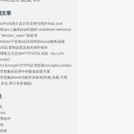
期文章
acPorts简介及日常应用与维护/mac port
商vps上编译php时报错“undefined reference
o `libiconv_open’”的处理
indows下安装zip压缩布的mysql服务器端
ySQL复制设置及相关维护操作
博客正式支持HTTPS/SSL浏览（by Let’s
ncrypt）
et’s Encrypt HTTPS证书部署/ssl,nginx,centos
空想象的应用中的数据加密方案
空想象的web功能开发标准(性能,负载,可用
,安全,审计等多侧面)
类
搞
nux
秀软件
创
杂烩