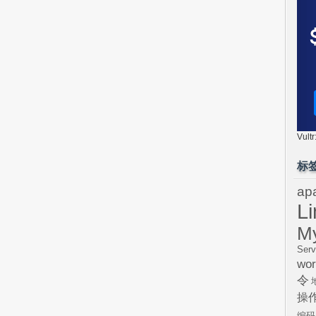
Vul
标
ap
L
M
Serv
wor
令
操
编码