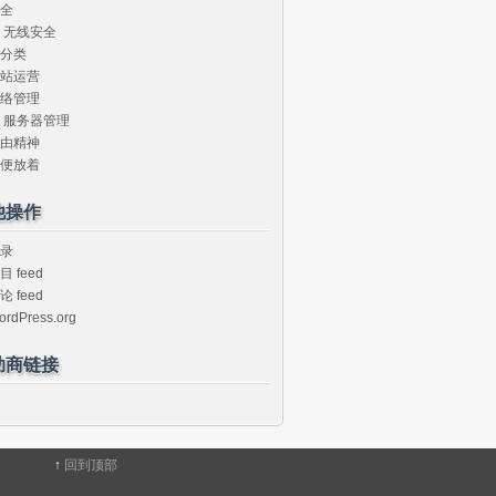
全
无线安全
分类
站运营
络管理
服务器管理
由精神
便放着
他操作
录
目 feed
论 feed
ordPress.org
助商链接
↑
回到顶部