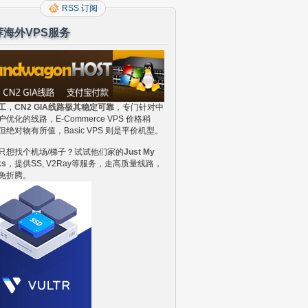
RSS 订阅
荐海外VPS服务
工，CN2 GIA线路极其稳定可靠
，专门针对中
户优化的线路，E-Commerce VPS 价格稍
但绝对物有所值，Basic VPS 则是平价机型。
只想找个机场/梯子？试试他们家的
Just My
ks
，提供SS, V2Ray等服务，走高质量线路，
免折腾。