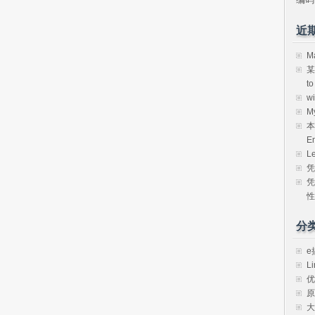
近
M
某
t
w
M
本
E
L
凭
凭
性
分
e
Li
优
原
大