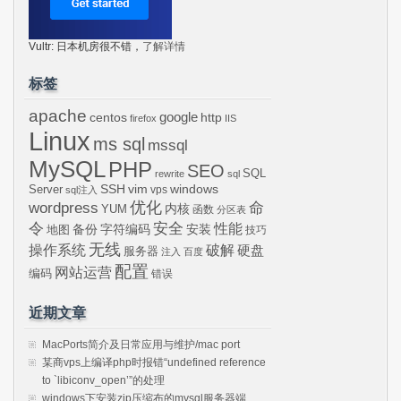
Vultr: 日本机房很不错，
了解详情
标签
apache
centos
google
http
firefox
IIS
Linux
ms sql
mssql
MySQL
PHP
SEO
SQL
rewrite
sql
SSH
vim
windows
Server
vps
sql注入
wordpress
优化
命
内核
YUM
函数
分区表
令
安全
性能
安装
备份
字符编码
地图
技巧
无线
操作系统
破解
硬盘
服务器
注入
百度
配置
网站运营
编码
错误
近期文章
MacPorts简介及日常应用与维护/mac port
某商vps上编译php时报错“undefined reference
to `libiconv_open’”的处理
windows下安装zip压缩布的mysql服务器端