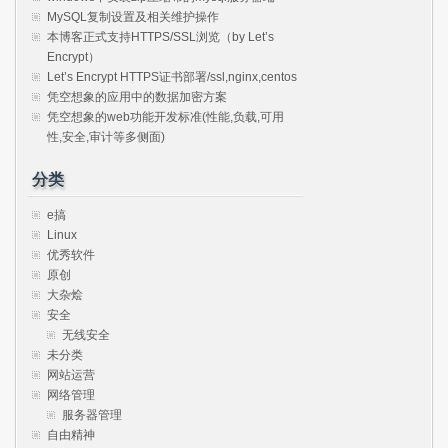
MySQL复制设置及相关维护操作
本博客正式支持HTTPS/SSL浏览（by Let’s
Encrypt）
Let’s Encrypt HTTPS证书部署/ssl,nginx,centos
凭空想象的应用中的数据加密方案
凭空想象的web功能开发标准(性能,负载,可用
性,安全,审计等多侧面)
分类
e搞
Linux
优秀软件
原创
大杂烩
安全
无线安全
未分类
网站运营
网络管理
服务器管理
自由精神