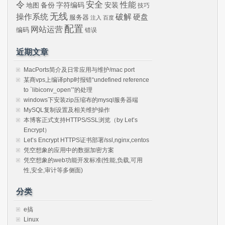
令
安全
性能
安装
备份
字符编码
地图
技巧
无线
操作系统
破解
硬盘
服务器
注入
百度
配置
网站运营
编码
错误
近期文章
MacPorts简介及日常应用与维护/mac port
某商vps上编译php时报错“undefined reference
to `libiconv_open’”的处理
windows下安装zip压缩布的mysql服务器端
MySQL复制设置及相关维护操作
本博客正式支持HTTPS/SSL浏览（by Let’s
Encrypt）
Let’s Encrypt HTTPS证书部署/ssl,nginx,centos
凭空想象的应用中的数据加密方案
凭空想象的web功能开发标准(性能,负载,可用
性,安全,审计等多侧面)
分类
e搞
Linux