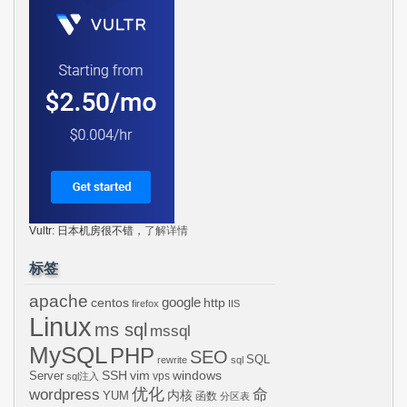
Vultr: 日本机房很不错，
了解详情
标签
apache
centos
google
http
firefox
IIS
Linux
ms sql
mssql
MySQL
PHP
SEO
SQL
rewrite
sql
SSH
vim
windows
Server
vps
sql注入
wordpress
优化
命
内核
YUM
函数
分区表