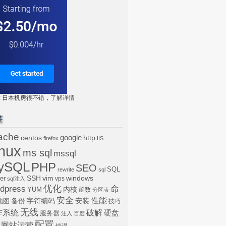
tr: 日本机房很不错，
了解详情
签
ache
centos
google
http
firefox
IIS
inux
ms sql
mssql
ySQL
PHP
SEO
SQL
rewrite
sql
SSH
vim
windows
er
vps
sql注入
dpress
优化
命
内核
YUM
函数
分区表
安全
性能
安装
备份
字符编码
地图
技巧
无线
作系统
破解
硬盘
服务器
注入
百度
配置
网站运营
错误