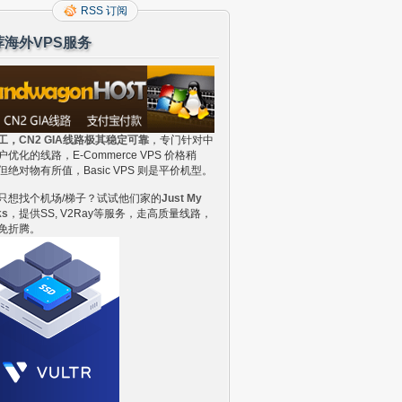
RSS 订阅
荐海外VPS服务
工，CN2 GIA线路极其稳定可靠
，专门针对中
户优化的线路，E-Commerce VPS 价格稍
但绝对物有所值，Basic VPS 则是平价机型。
只想找个机场/梯子？试试他们家的
Just My
ks
，提供SS, V2Ray等服务，走高质量线路，
免折腾。