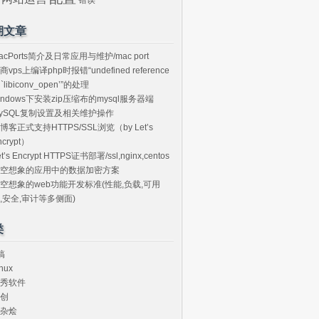
期文章
acPorts简介及日常应用与维护/mac port
商vps上编译php时报错“undefined reference
o `libiconv_open’”的处理
indows下安装zip压缩布的mysql服务器端
ySQL复制设置及相关维护操作
博客正式支持HTTPS/SSL浏览（by Let’s
ncrypt）
et’s Encrypt HTTPS证书部署/ssl,nginx,centos
空想象的应用中的数据加密方案
空想象的web功能开发标准(性能,负载,可用
,安全,审计等多侧面)
类
搞
nux
秀软件
创
杂烩