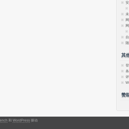
安
未
网
网
自
随
其
登
条
评
W
赞
ench
和
WordPress
驱动