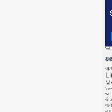
Vul
标
ap
L
M
Serv
wor
令
操
编码