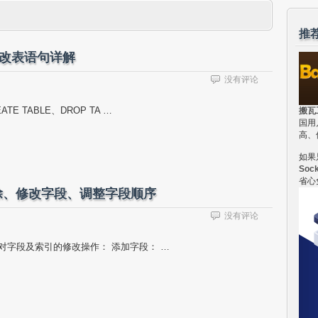
推
更改表语句详解
没有评论
E TABLE、DROP TA …
搬瓦
国用
高、
如果
Soc
省心
删除、修改字段、调整字段顺序
没有评论
括对字段及索引的修改操作： 添加字段： …