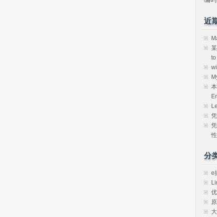
近
M
某
t
w
M
本
E
L
凭
凭
性
分
e
Li
优
原
大