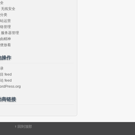
全
无线安全
分类
站运营
络管理
服务器管理
由精神
便放着
他操作
录
目 feed
论 feed
ordPress.org
助商链接
↑
回到顶部