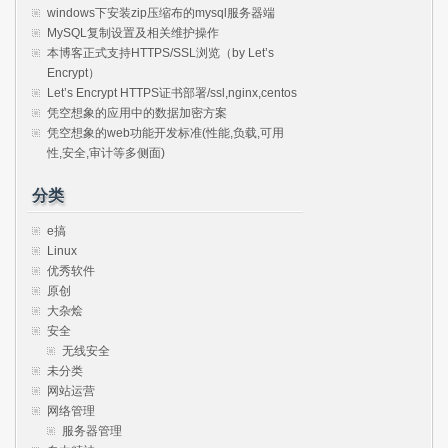
windows下安装zip压缩布的mysql服务器端
MySQL复制设置及相关维护操作
本博客正式支持HTTPS/SSL浏览（by Let’s
Encrypt）
Let’s Encrypt HTTPS证书部署/ssl,nginx,centos
凭空想象的应用中的数据加密方案
凭空想象的web功能开发标准(性能,负载,可用
性,安全,审计等多侧面)
分类
e搞
Linux
优秀软件
原创
大杂烩
安全
无线安全
未分类
网站运营
网络管理
服务器管理