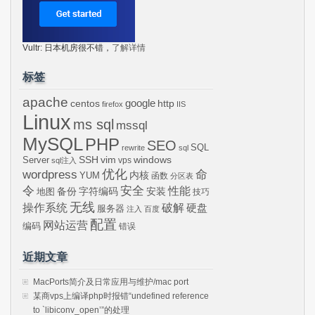
Vultr: 日本机房很不错，
了解详情
标签
apache
centos
google
http
firefox
IIS
Linux
ms sql
mssql
MySQL
PHP
SEO
SQL
rewrite
sql
SSH
vim
windows
Server
vps
sql注入
wordpress
优化
命
内核
YUM
函数
分区表
令
安全
性能
安装
备份
字符编码
地图
技巧
无线
操作系统
破解
硬盘
服务器
注入
百度
配置
网站运营
编码
错误
近期文章
MacPorts简介及日常应用与维护/mac port
某商vps上编译php时报错“undefined reference
to `libiconv_open’”的处理