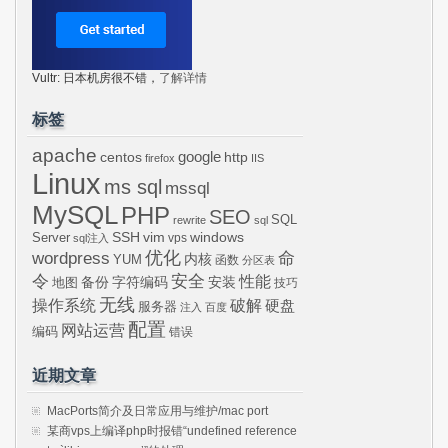
Vultr: 日本机房很不错，
了解详情
标签
apache
centos
google
http
firefox
IIS
Linux
ms sql
mssql
MySQL
PHP
SEO
SQL
rewrite
sql
SSH
vim
windows
Server
vps
sql注入
wordpress
优化
命
内核
YUM
函数
分区表
令
安全
性能
安装
备份
字符编码
地图
技巧
无线
操作系统
破解
硬盘
服务器
注入
百度
配置
网站运营
编码
错误
近期文章
MacPorts简介及日常应用与维护/mac port
某商vps上编译php时报错“undefined reference