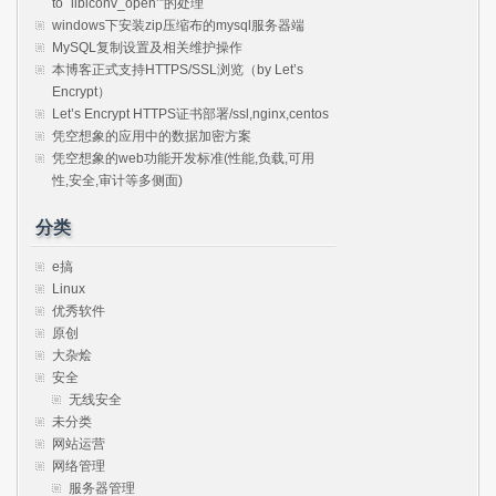
to `libiconv_open’”的处理
windows下安装zip压缩布的mysql服务器端
MySQL复制设置及相关维护操作
本博客正式支持HTTPS/SSL浏览（by Let’s
Encrypt）
Let’s Encrypt HTTPS证书部署/ssl,nginx,centos
凭空想象的应用中的数据加密方案
凭空想象的web功能开发标准(性能,负载,可用
性,安全,审计等多侧面)
分类
e搞
Linux
优秀软件
原创
大杂烩
安全
无线安全
未分类
网站运营
网络管理
服务器管理