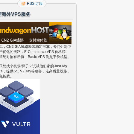
RSS 订阅
荐海外VPS服务
工，CN2 GIA线路极其稳定可靠
，专门针对中
户优化的线路，E-Commerce VPS 价格稍
但绝对物有所值，Basic VPS 则是平价机型。
只想找个机场/梯子？试试他们家的
Just My
ks
，提供SS, V2Ray等服务，走高质量线路，
免折腾。