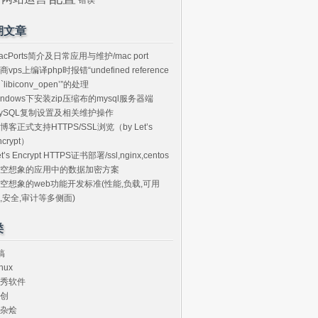
期文章
acPorts简介及日常应用与维护/mac port
商vps上编译php时报错“undefined reference
o `libiconv_open’”的处理
indows下安装zip压缩布的mysql服务器端
ySQL复制设置及相关维护操作
博客正式支持HTTPS/SSL浏览（by Let’s
ncrypt）
et’s Encrypt HTTPS证书部署/ssl,nginx,centos
空想象的应用中的数据加密方案
空想象的web功能开发标准(性能,负载,可用
,安全,审计等多侧面)
类
搞
nux
秀软件
创
杂烩