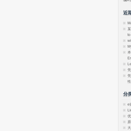
近
M
某
t
w
M
本
E
L
凭
凭
性
分
e
Li
优
原
大