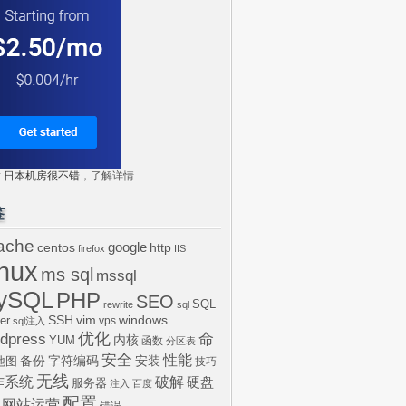
tr: 日本机房很不错，
了解详情
签
ache
centos
google
http
firefox
IIS
inux
ms sql
mssql
ySQL
PHP
SEO
SQL
rewrite
sql
SSH
vim
windows
er
vps
sql注入
dpress
优化
命
内核
YUM
函数
分区表
安全
性能
安装
备份
字符编码
地图
技巧
无线
作系统
破解
硬盘
服务器
注入
百度
配置
网站运营
错误