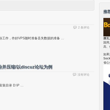
推
2 条评论
份工作，作好VPS随时准备丢失数据的准备 …
搬瓦
国用
高、
如果
Soc
省心
份并压缩/以discuz论坛为例
没有评论
L安装目录 D:\P …