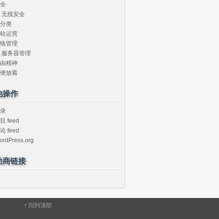
全
无线安全
分类
站运营
络管理
服务器管理
由精神
便放着
他操作
录
目 feed
论 feed
ordPress.org
助商链接
↑
回到顶部