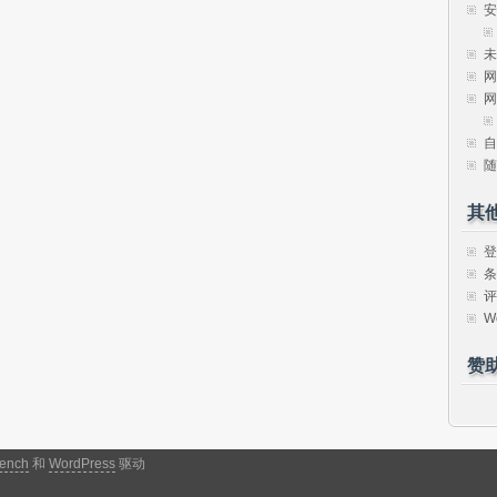
安
未
网
网
自
随
其
登
条
评
W
赞
ench
和
WordPress
驱动