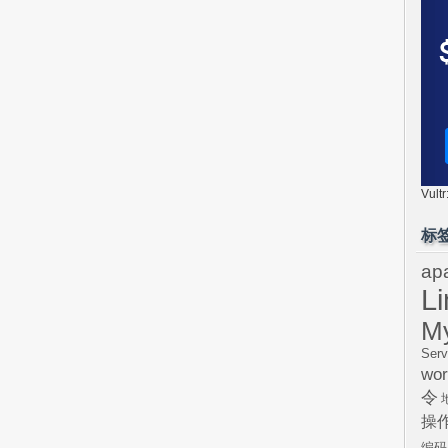
Vul
标
ap
L
M
Serv
wor
令
操
编码