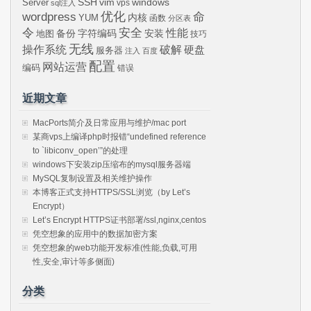
SSH
vim
windows
Server
vps
sql注入
wordpress
优化
命
内核
YUM
函数
分区表
令
安全
性能
安装
备份
字符编码
地图
技巧
无线
操作系统
破解
硬盘
服务器
注入
百度
配置
网站运营
编码
错误
近期文章
MacPorts简介及日常应用与维护/mac port
某商vps上编译php时报错“undefined reference
to `libiconv_open’”的处理
windows下安装zip压缩布的mysql服务器端
MySQL复制设置及相关维护操作
本博客正式支持HTTPS/SSL浏览（by Let’s
Encrypt）
Let’s Encrypt HTTPS证书部署/ssl,nginx,centos
凭空想象的应用中的数据加密方案
凭空想象的web功能开发标准(性能,负载,可用
性,安全,审计等多侧面)
分类