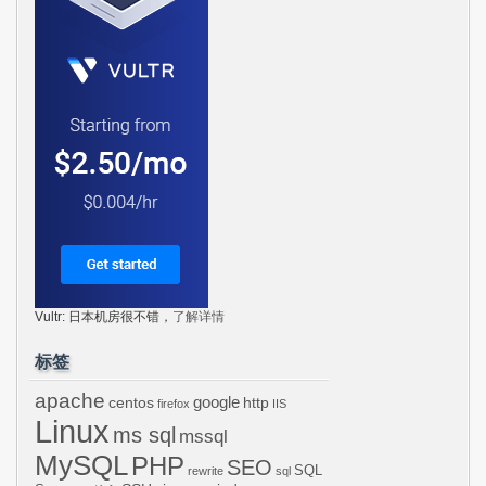
Vultr: 日本机房很不错，
了解详情
标签
apache
centos
google
http
firefox
IIS
Linux
ms sql
mssql
MySQL
PHP
SEO
SQL
rewrite
sql