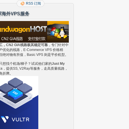
RSS 订阅
荐海外VPS服务
工，CN2 GIA线路极其稳定可靠
，专门针对中
户优化的线路，E-Commerce VPS 价格稍
但绝对物有所值，Basic VPS 则是平价机型。
只想找个机场/梯子？试试他们家的
Just My
ks
，提供SS, V2Ray等服务，走高质量线路，
免折腾。