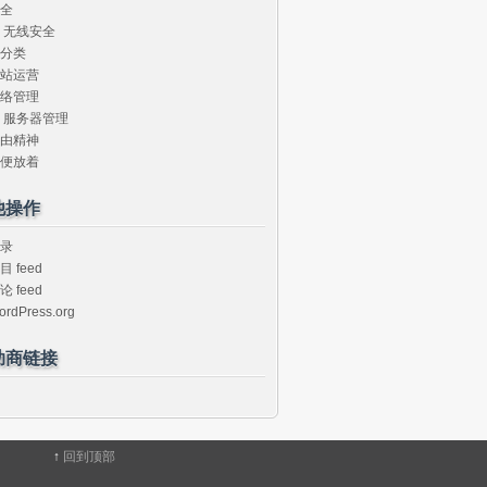
全
无线安全
分类
站运营
络管理
服务器管理
由精神
便放着
他操作
录
目 feed
论 feed
ordPress.org
助商链接
↑
回到顶部