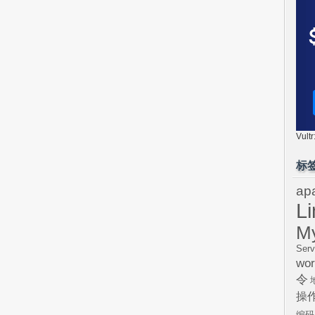
Vul
标
ap
L
M
Serv
wor
令
操
编码