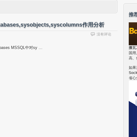
推
ases,sysobjects,syscolumns作用分析
没有评论
ases MSSQL中对sy …
搬瓦
国用
高、
如果
Soc
省心