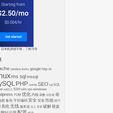
tr: 日本机房很不错，
了解详情
签
ache
centos
google
http
firefox
IIS
inux
ms sql
mssql
ySQL
PHP
SEO
SQL
rewrite
sql
SSH
vim
windows
er
vps
sql注入
dpress
优化
命
内核
YUM
函数
分区表
安全
性能
安装
备份
字符编码
地图
技巧
无线
作系统
破解
硬盘
服务器
注入
百度
配置
网站运营
错误