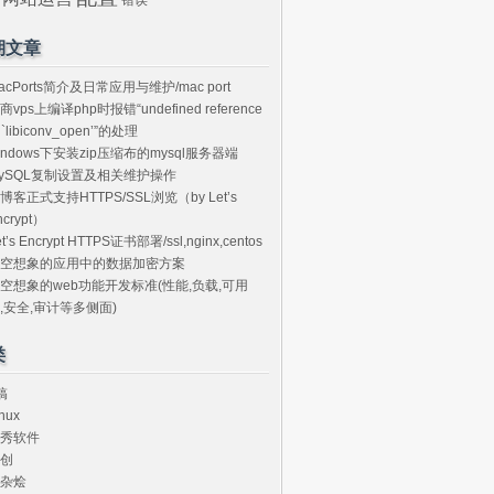
期文章
acPorts简介及日常应用与维护/mac port
商vps上编译php时报错“undefined reference
o `libiconv_open’”的处理
indows下安装zip压缩布的mysql服务器端
ySQL复制设置及相关维护操作
博客正式支持HTTPS/SSL浏览（by Let’s
ncrypt）
et’s Encrypt HTTPS证书部署/ssl,nginx,centos
空想象的应用中的数据加密方案
空想象的web功能开发标准(性能,负载,可用
,安全,审计等多侧面)
类
搞
nux
秀软件
创
杂烩