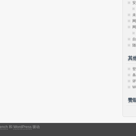
安
未
网
网
自
随
其
登
条
评
W
赞
ench
和
WordPress
驱动