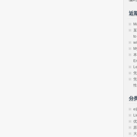
近
M
某
t
w
M
本
E
L
凭
凭
性
分
e
Li
优
原
大