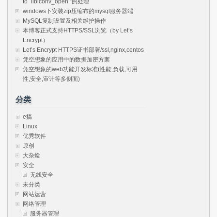
to `libiconv_open’”的处理
windows下安装zip压缩布的mysql服务器端
MySQL复制设置及相关维护操作
本博客正式支持HTTPS/SSL浏览（by Let’s
Encrypt）
Let’s Encrypt HTTPS证书部署/ssl,nginx,centos
凭空想象的应用中的数据加密方案
凭空想象的web功能开发标准(性能,负载,可用
性,安全,审计等多侧面)
分类
e搞
Linux
优秀软件
原创
大杂烩
安全
无线安全
未分类
网站运营
网络管理
服务器管理