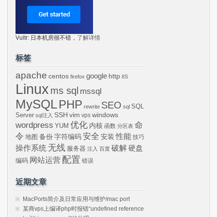
Vultr: 日本机房很不错，
了解详情
标签
apache
centos
google
http
firefox
IIS
Linux
ms sql
mssql
MySQL
PHP
SEO
SQL
rewrite
sql
SSH
vim
windows
Server
vps
sql注入
wordpress
优化
命
内核
YUM
函数
分区表
令
安全
性能
安装
备份
字符编码
地图
技巧
无线
操作系统
破解
硬盘
服务器
注入
百度
配置
网站运营
编码
错误
近期文章
MacPorts简介及日常应用与维护/mac port
某商vps上编译php时报错“undefined reference