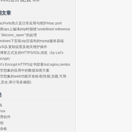
期文章
acPorts简介及日常应用与维护/mac port
商vps上编译php时报错“undefined reference
o `libiconv_open’”的处理
indows下安装zip压缩布的mysql服务器端
ySQL复制设置及相关维护操作
博客正式支持HTTPS/SSL浏览（by Let’s
ncrypt）
et’s Encrypt HTTPS证书部署/ssl,nginx,centos
空想象的应用中的数据加密方案
空想象的web功能开发标准(性能,负载,可用
,安全,审计等多侧面)
类
搞
nux
秀软件
创
杂烩