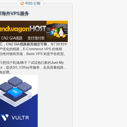
RSS 订阅
荐海外VPS服务
工，CN2 GIA线路极其稳定可靠
，专门针对中
户优化的线路，E-Commerce VPS 价格稍
但绝对物有所值，Basic VPS 则是平价机型。
只想找个机场/梯子？试试他们家的
Just My
ks
，提供SS, V2Ray等服务，走高质量线路，
免折腾。