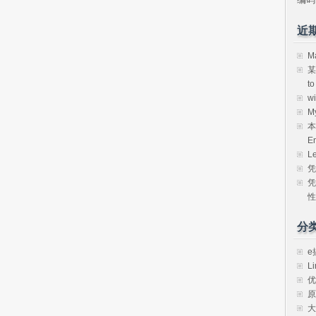
近
M
某
t
w
M
本
E
L
凭
凭
性
分
e
Li
优
原
大