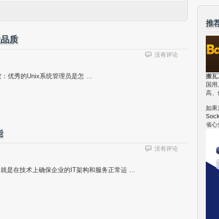
推
大品质
没有评论
者按：优秀的Unix系统管理员是怎 …
搬瓦
国用
高、
如果
Soc
省心
能
没有评论
就是在技术上确保企业的IT架构和服务正常运 …