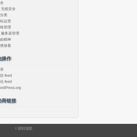
全
无线安全
分类
站运营
络管理
服务器管理
由精神
便放着
他操作
录
目 feed
论 feed
ordPress.org
助商链接
↑
回到顶部