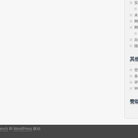
安
未
网
网
自
随
其
登
条
评
W
赞
ench
和
WordPress
驱动