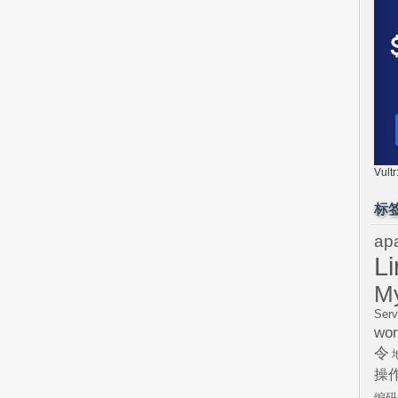
Vul
标
ap
L
M
Serv
wor
令
操
编码