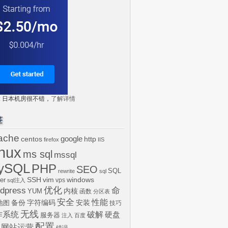
tr: 日本机房很不错，
了解详情
签
ache
centos
google
http
firefox
IIS
inux
ms sql
mssql
ySQL
PHP
SEO
SQL
rewrite
sql
SSH
vim
windows
er
vps
sql注入
dpress
优化
命
内核
YUM
函数
分区表
安全
性能
安装
备份
字符编码
地图
技巧
无线
作系统
破解
硬盘
服务器
注入
百度
配置
网站运营
错误