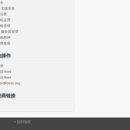
全
无线安全
分类
站运营
络管理
服务器管理
由精神
便放着
他操作
录
目 feed
论 feed
ordPress.org
助商链接
↑
回到顶部