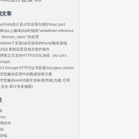
期文章
acPorts简介及日常应用与维护/mac port
商vps上编译php时报错“undefined reference
o `libiconv_open’”的处理
indows下安装zip压缩布的mysql服务器端
ySQL复制设置及相关维护操作
博客正式支持HTTPS/SSL浏览（by Let’s
ncrypt）
et’s Encrypt HTTPS证书部署/ssl,nginx,centos
空想象的应用中的数据加密方案
空想象的web功能开发标准(性能,负载,可用
,安全,审计等多侧面)
类
搞
nux
秀软件
创
杂烩