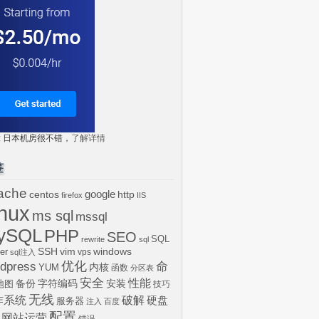
tr: 日本机房很不错，
了解详情
签
ache
centos
google
http
firefox
IIS
inux
ms sql
mssql
ySQL
PHP
SEO
SQL
rewrite
sql
SSH
vim
windows
er
vps
sql注入
dpress
优化
命
内核
YUM
函数
分区表
安全
性能
安装
备份
字符编码
地图
技巧
无线
作系统
破解
硬盘
服务器
注入
百度
配置
网站运营
错误