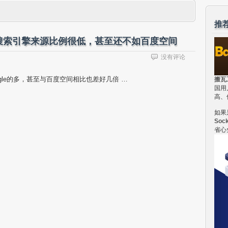
推
搜索引擎来源比例很低，甚至还不如百度空间
没有评论
gle的多，甚至与百度空间相比也差好几倍 …
搬瓦
国用
高、
如果
Soc
省心