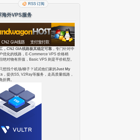
RSS 订阅
荐海外VPS服务
工，CN2 GIA线路极其稳定可靠
，专门针对中
户优化的线路，E-Commerce VPS 价格稍
但绝对物有所值，Basic VPS 则是平价机型。
只想找个机场/梯子？试试他们家的
Just My
ks
，提供SS, V2Ray等服务，走高质量线路，
免折腾。