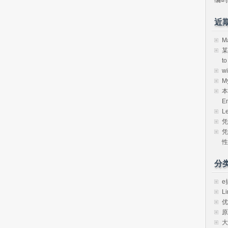
近
M
某
t
w
M
本
E
L
凭
凭
性
分
e
Li
优
原
大