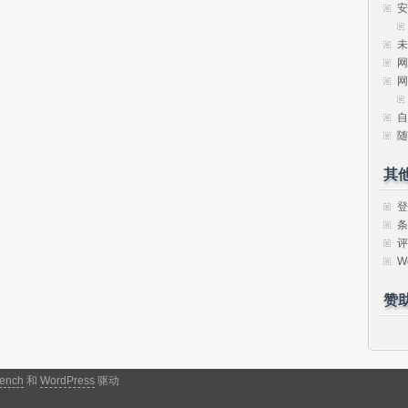
安
未
网
网
自
随
其
登
条
评
W
赞
ench
和
WordPress
驱动