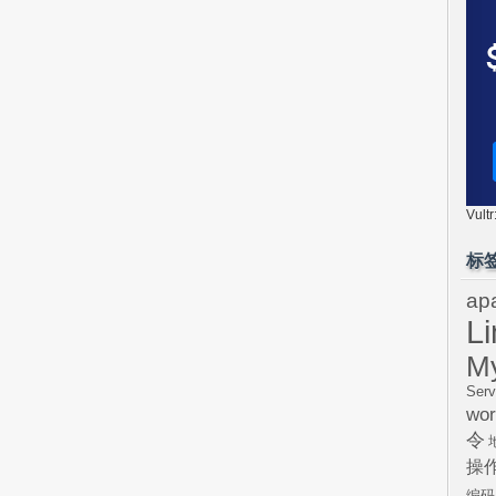
Vul
标
ap
L
M
Serv
wor
令
操
编码