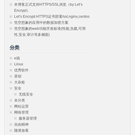
本博客正式支持HTTPS/SSL浏览（by Let’s
Encrypt）
Let’s Encrypt HTTPS证书部署/ssl,nginx,centos
凭空想象的应用中的数据加密方案
凭空想象的web功能开发标准(性能,负载,可用
性,安全,审计等多侧面)
分类
e搞
Linux
优秀软件
原创
大杂烩
安全
无线安全
未分类
网站运营
网络管理
服务器管理
自由精神
随便放着