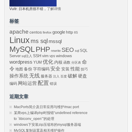
Vultr: 日本机房很不错，
了解详情
标签
apache
centos
google
http
firefox
IIS
Linux
ms sql
mssql
MySQL
PHP
SEO
SQL
rewrite
sql
SSH
vim
windows
Server
vps
sql注入
wordpress
优化
命
内核
YUM
函数
分区表
令
安全
性能
安装
备份
字符编码
地图
技巧
无线
操作系统
破解
硬盘
服务器
注入
百度
配置
网站运营
编码
错误
近期文章
MacPorts简介及日常应用与维护/mac port
某商vps上编译php时报错“undefined reference
to `libiconv_open’”的处理
windows下安装zip压缩布的mysql服务器端
MySQL复制设置及相关维护操作