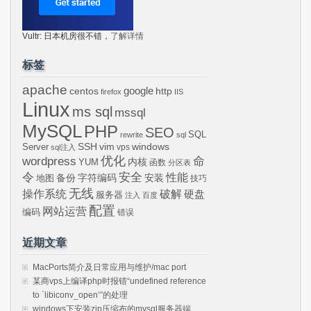
Vultr: 日本机房很不错，
了解详情
标签
apache
centos
google
http
firefox
IIS
Linux
ms sql
mssql
MySQL
PHP
SEO
SQL
rewrite
sql
SSH
vim
windows
Server
vps
sql注入
wordpress
优化
命
内核
YUM
函数
分区表
令
安全
性能
安装
备份
字符编码
地图
技巧
无线
操作系统
破解
硬盘
服务器
注入
百度
配置
网站运营
编码
错误
近期文章
MacPorts简介及日常应用与维护/mac port
某商vps上编译php时报错“undefined reference
to `libiconv_open’”的处理
windows下安装zip压缩布的mysql服务器端