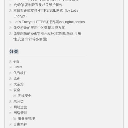
MySQL复制设置及相关维护操作
本博客正式支持HTTPS/SSL浏览（by Let’s
Encrypt）
Let’s Encrypt HTTPS证书部署/ssl,nginx,centos
凭空想象的应用中的数据加密方案
凭空想象的web功能开发标准(性能,负载,可用
性,安全,审计等多侧面)
分类
e搞
Linux
优秀软件
原创
大杂烩
安全
无线安全
未分类
网站运营
网络管理
服务器管理
自由精神