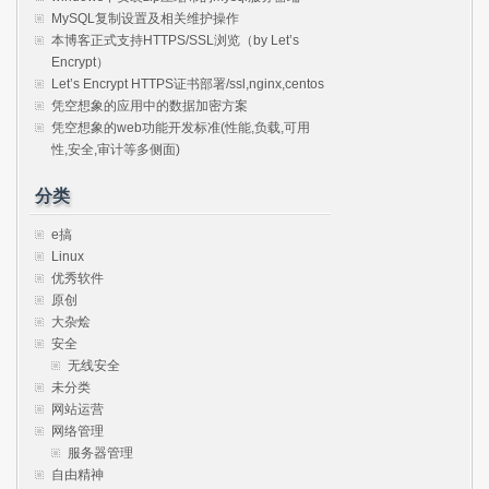
MySQL复制设置及相关维护操作
本博客正式支持HTTPS/SSL浏览（by Let’s
Encrypt）
Let’s Encrypt HTTPS证书部署/ssl,nginx,centos
凭空想象的应用中的数据加密方案
凭空想象的web功能开发标准(性能,负载,可用
性,安全,审计等多侧面)
分类
e搞
Linux
优秀软件
原创
大杂烩
安全
无线安全
未分类
网站运营
网络管理
服务器管理
自由精神