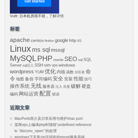
Vultr: 日本机房很不错，
了解详情
标签
apache
centos
google
http
firefox
IIS
Linux
ms sql
mssql
MySQL
PHP
SEO
SQL
rewrite
sql
SSH
vim
windows
Server
vps
sql注入
wordpress
优化
命
内核
YUM
函数
分区表
令
安全
性能
安装
备份
字符编码
地图
技巧
无线
操作系统
破解
硬盘
服务器
注入
百度
配置
网站运营
编码
错误
近期文章
MacPorts简介及日常应用与维护/mac port
某商vps上编译php时报错“undefined reference
to `libiconv_open’”的处理
windows下安装zip压缩布的mysql服务器端