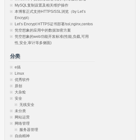
MySQL复制设置及相关维护操作
本博客正式支持HTTPS/SSL浏览（by Let’s
Encrypt）
Let’s Encrypt HTTPS证书部署/ssl,nginx,centos
凭空想象的应用中的数据加密方案
凭空想象的web功能开发标准(性能,负载,可用
性,安全,审计等多侧面)
分类
e搞
Linux
优秀软件
原创
大杂烩
安全
无线安全
未分类
网站运营
网络管理
服务器管理
自由精神