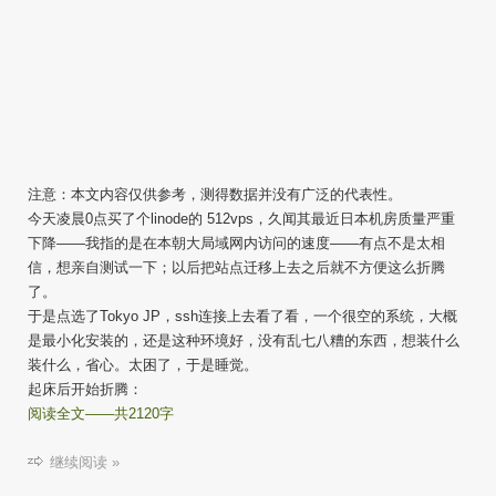
注意：本文内容仅供参考，测得数据并没有广泛的代表性。
今天凌晨0点买了个linode的 512vps，久闻其最近日本机房质量严重
下降——我指的是在本朝大局域网内访问的速度——有点不是太相
信，想亲自测试一下；以后把站点迁移上去之后就不方便这么折腾
了。
于是点选了Tokyo JP，ssh连接上去看了看，一个很空的系统，大概
是最小化安装的，还是这种环境好，没有乱七八糟的东西，想装什么
装什么，省心。太困了，于是睡觉。
起床后开始折腾：
阅读全文——共2120字
继续阅读 »