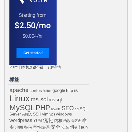
Vultr: 日本机房很不错，
了解详情
标签
apache
centos
google
http
firefox
IIS
Linux
ms sql
mssql
MySQL
PHP
SEO
SQL
rewrite
sql
SSH
vim
windows
Server
vps
sql注入
wordpress
优化
命
内核
YUM
函数
分区表
令
安全
性能
安装
备份
字符编码
地图
技巧