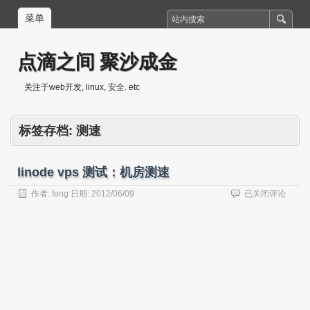
菜单
点滴之间 聚沙成金
关注于web开发, linux, 安全. etc
标签存档:
测速
linode vps 测试：机房测速
linode
作者:
feng
日期:
2012/06/09
已关闭评论
vps
测
试：
机
房
测
速