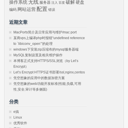
无线
操作系统
破解
硬盘
服务器
注入
百度
配置
网站运营
编码
错误
近期文章
MacPorts简介及日常应用与维护/mac port
某商vps上编译php时报错“undefined reference
to `libiconv_open’”的处理
windows下安装zip压缩布的mysql服务器端
MySQL复制设置及相关维护操作
本博客正式支持HTTPS/SSL浏览（by Let’s
Encrypt）
Let’s Encrypt HTTPS证书部署/ssl,nginx,centos
凭空想象的应用中的数据加密方案
凭空想象的web功能开发标准(性能,负载,可用
性,安全,审计等多侧面)
分类
e搞
Linux
优秀软件