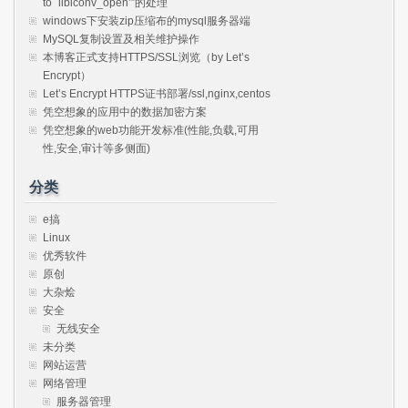
to `libiconv_open’”的处理
windows下安装zip压缩布的mysql服务器端
MySQL复制设置及相关维护操作
本博客正式支持HTTPS/SSL浏览（by Let’s
Encrypt）
Let’s Encrypt HTTPS证书部署/ssl,nginx,centos
凭空想象的应用中的数据加密方案
凭空想象的web功能开发标准(性能,负载,可用
性,安全,审计等多侧面)
分类
e搞
Linux
优秀软件
原创
大杂烩
安全
无线安全
未分类
网站运营
网络管理
服务器管理