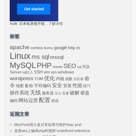
Vultr: 日本机房很不错，
了解详情
标签
apache
centos
google
http
firefox
IIS
Linux
ms sql
mssql
MySQL
PHP
SEO
SQL
rewrite
sql
SSH
vim
windows
Server
vps
sql注入
wordpress
优化
命
内核
YUM
函数
分区表
令
安全
性能
安装
备份
字符编码
地图
技巧
无线
操作系统
破解
硬盘
服务器
注入
百度
配置
网站运营
编码
错误
近期文章
MacPorts简介及日常应用与维护/mac port
某商vps上编译php时报错“undefined reference