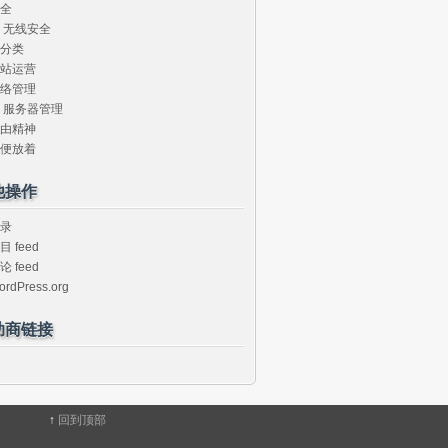
全
无线安全
分类
站运营
络管理
服务器管理
由精神
便放着
他操作
录
目 feed
论 feed
ordPress.org
助商链接
↑
回到顶部