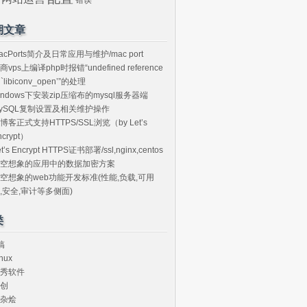
期文章
acPorts简介及日常应用与维护/mac port
商vps上编译php时报错“undefined reference
o `libiconv_open’”的处理
indows下安装zip压缩布的mysql服务器端
ySQL复制设置及相关维护操作
博客正式支持HTTPS/SSL浏览（by Let’s
ncrypt）
et’s Encrypt HTTPS证书部署/ssl,nginx,centos
空想象的应用中的数据加密方案
空想象的web功能开发标准(性能,负载,可用
,安全,审计等多侧面)
类
搞
nux
秀软件
创
杂烩