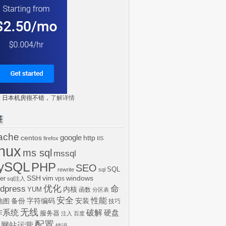
tr: 日本机房很不错，
了解详情
签
ache
centos
google
http
firefox
IIS
inux
ms sql
mssql
ySQL
PHP
SEO
SQL
rewrite
sql
SSH
vim
windows
er
vps
sql注入
dpress
优化
命
内核
YUM
函数
分区表
安全
性能
安装
备份
字符编码
地图
技巧
无线
作系统
破解
硬盘
服务器
注入
百度
配置
网站运营
错误