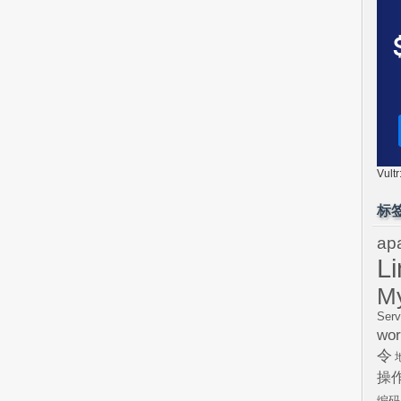
Vul
标
ap
L
M
Serv
wor
令
操
编码