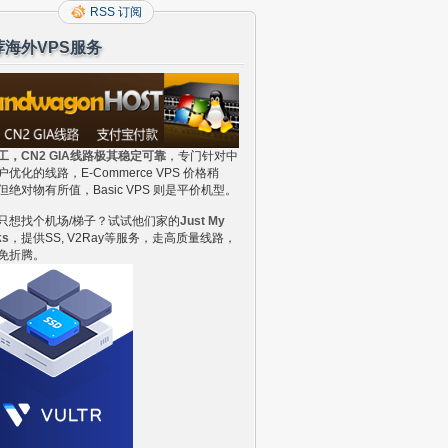
RSS 订阅
荐海外VPS服务
工，CN2 GIA线路极其稳定可靠
，专门针对中
户优化的线路，E-Commerce VPS 价格稍
但绝对物有所值，Basic VPS 则是平价机型。
只想找个机场/梯子？试试他们家的
Just My
ks
，提供SS, V2Ray等服务，走高质量线路，
免折腾。