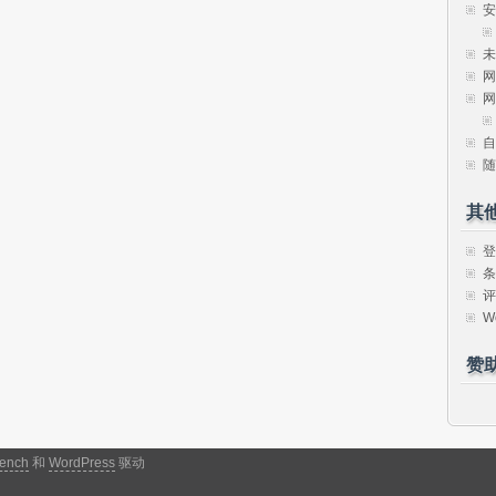
安
未
网
网
自
随
其
登
条
评
W
赞
ench
和
WordPress
驱动