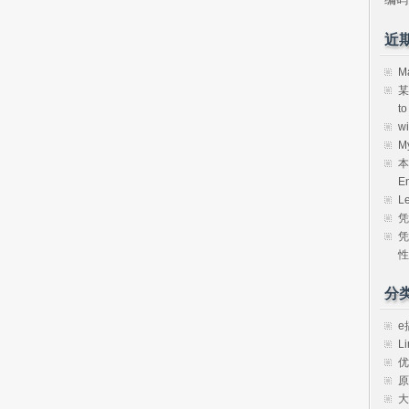
近
M
某
t
w
M
本
E
L
凭
凭
性
分
e
Li
优
原
大