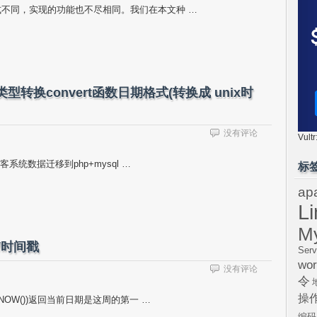
式不同，实现的功能也不尽相同。我们在本文种 …
时间类型转换convert函数日期格式(转换成 unix时
没有评论
Vul
客系统数据迁移到php+mysql …
标
ap
L
M
/时间戳
Serv
wor
没有评论
令
操
NOW())返回当前日期是这周的第一 …
编码