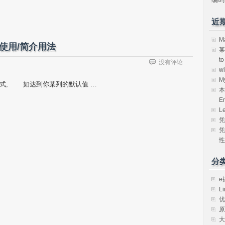
近
M
戳的使用/简介用法
某
t
没有评论
w
M
数的形式, 如达到你某列的默认值 …
本
E
L
凭
凭
性
分
e
Li
优
原
大