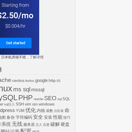
tr: 日本机房很不错，
了解详情
签
ache
centos
google
http
firefox
IIS
inux
ms sql
mssql
ySQL
PHP
SEO
SQL
rewrite
sql
SSH
vim
windows
er
vps
sql注入
dpress
优化
命
内核
YUM
函数
分区表
安全
性能
安装
备份
字符编码
地图
技巧
无线
作系统
破解
硬盘
服务器
注入
百度
配置
网站运营
错误