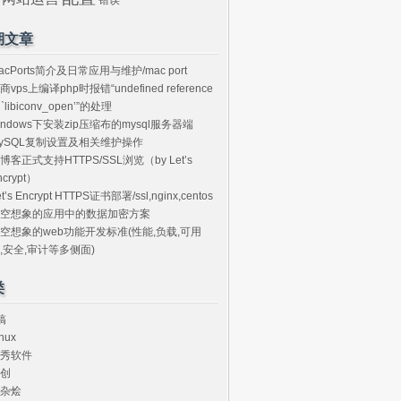
期文章
acPorts简介及日常应用与维护/mac port
商vps上编译php时报错“undefined reference
o `libiconv_open’”的处理
indows下安装zip压缩布的mysql服务器端
ySQL复制设置及相关维护操作
博客正式支持HTTPS/SSL浏览（by Let’s
ncrypt）
et’s Encrypt HTTPS证书部署/ssl,nginx,centos
空想象的应用中的数据加密方案
空想象的web功能开发标准(性能,负载,可用
,安全,审计等多侧面)
类
搞
nux
秀软件
创
杂烩