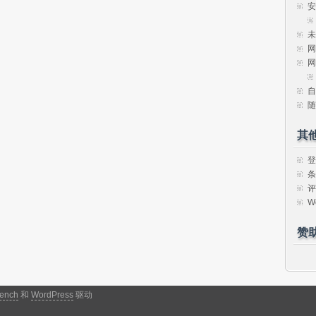
安
未
网
网
自
随
其
登
条
评
W
赞
ench
和
WordPress
驱动