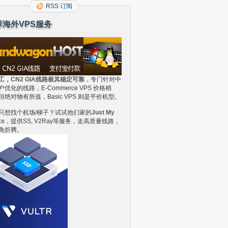
RSS 订阅
荐海外VPS服务
工，CN2 GIA线路极其稳定可靠
，专门针对中
户优化的线路，E-Commerce VPS 价格稍
但绝对物有所值，Basic VPS 则是平价机型。
只想找个机场/梯子？试试他们家的
Just My
ks
，提供SS, V2Ray等服务，走高质量线路，
免折腾。