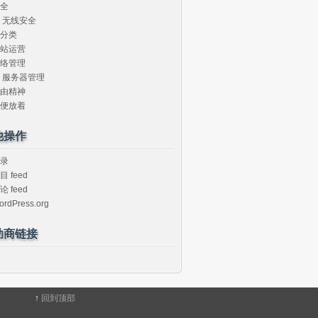
全
无线安全
分类
站运营
络管理
服务器管理
由精神
便放着
他操作
录
目 feed
论 feed
ordPress.org
助商链接
↑
回到顶部