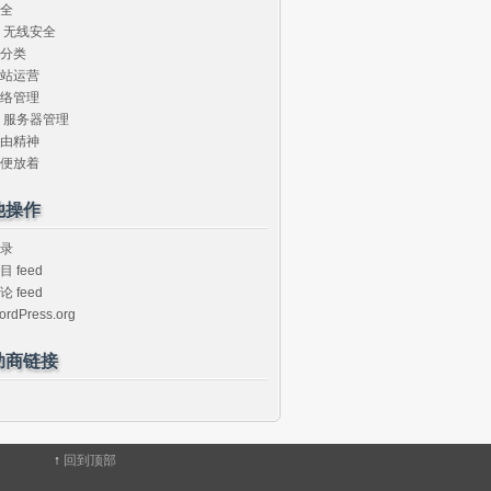
全
无线安全
分类
站运营
络管理
服务器管理
由精神
便放着
他操作
录
目 feed
论 feed
ordPress.org
助商链接
↑
回到顶部