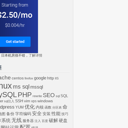
tr: 日本机房很不错，
了解详情
签
ache
centos
google
http
firefox
IIS
inux
ms sql
mssql
ySQL
PHP
SEO
SQL
rewrite
sql
SSH
vim
windows
er
vps
sql注入
dpress
优化
命
内核
YUM
函数
分区表
安全
性能
安装
备份
字符编码
地图
技巧
无线
作系统
破解
硬盘
服务器
注入
百度
配置
网站运营
错误