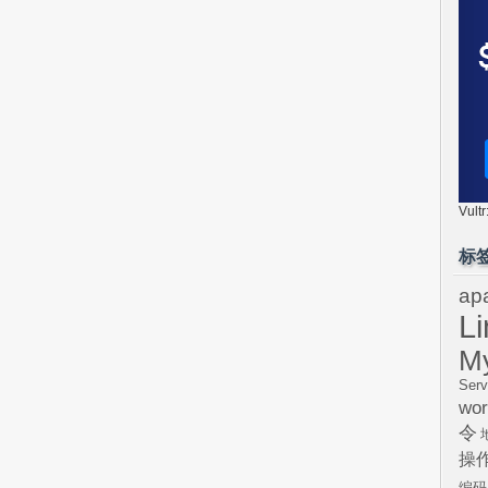
Vul
标
ap
L
M
Serv
wor
令
操
编码