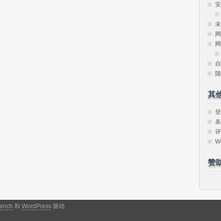
安
未
网
网
自
随
其
登
条
评
W
赞
ench
和
WordPress
驱动