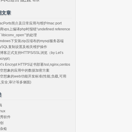
期文章
acPorts简介及日常应用与维护/mac port
商vps上编译php时报错“undefined reference
o `libiconv_open’”的处理
indows下安装zip压缩布的mysql服务器端
ySQL复制设置及相关维护操作
博客正式支持HTTPS/SSL浏览（by Let’s
ncrypt）
et’s Encrypt HTTPS证书部署/ssl,nginx,centos
空想象的应用中的数据加密方案
空想象的web功能开发标准(性能,负载,可用
,安全,审计等多侧面)
类
搞
nux
秀软件
创
杂烩