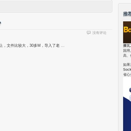
推
？
没有评论
器上，文件比较大，30多M，导入了老 …
搬瓦
国用
高、
如果
Soc
省心