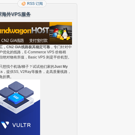
RSS 订阅
荐海外VPS服务
工，CN2 GIA线路极其稳定可靠
，专门针对中
户优化的线路，E-Commerce VPS 价格稍
但绝对物有所值，Basic VPS 则是平价机型。
只想找个机场/梯子？试试他们家的
Just My
ks
，提供SS, V2Ray等服务，走高质量线路，
免折腾。