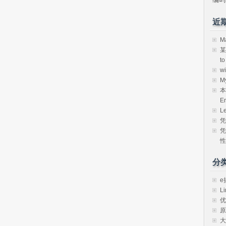
近
M
某
t
w
M
本
E
L
凭
凭
性
分
e
Li
优
原
大