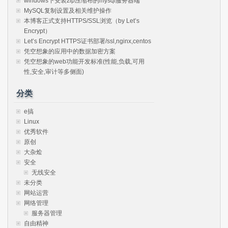
windows下安装zip压缩布的mysql服务器端
MySQL复制设置及相关维护操作
本博客正式支持HTTPS/SSL浏览（by Let’s
Encrypt）
Let’s Encrypt HTTPS证书部署/ssl,nginx,centos
凭空想象的应用中的数据加密方案
凭空想象的web功能开发标准(性能,负载,可用
性,安全,审计等多侧面)
分类
e搞
Linux
优秀软件
原创
大杂烩
安全
无线安全
未分类
网站运营
网络管理
服务器管理
自由精神