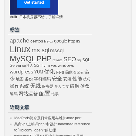
Vultr: 日本机房很不错，
了解详情
标签
apache
centos
google
http
firefox
IIS
Linux
ms sql
mssql
MySQL
PHP
SEO
SQL
rewrite
sql
SSH
vim
windows
Server
vps
sql注入
wordpress
优化
命
内核
YUM
函数
分区表
令
安全
性能
安装
备份
字符编码
地图
技巧
无线
操作系统
破解
硬盘
服务器
注入
百度
配置
网站运营
编码
错误
近期文章
MacPorts简介及日常应用与维护/mac port
某商vps上编译php时报错“undefined reference
to `libiconv_open’”的处理