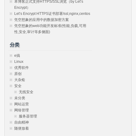
本博客正式支持HTTPS/SSL浏览（by Let’s
Encrypt）
Let’s Encrypt HTTPS证书部署/ssl,nginx,centos
凭空想象的应用中的数据加密方案
凭空想象的web功能开发标准(性能,负载,可用
性,安全,审计等多侧面)
分类
e搞
Linux
优秀软件
原创
大杂烩
安全
无线安全
未分类
网站运营
网络管理
服务器管理
自由精神
随便放着