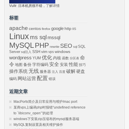
Vultr: 日本机房很不错，
了解详情
标签
apache
centos
google
http
firefox
IIS
Linux
ms sql
mssql
MySQL
PHP
SEO
SQL
rewrite
sql
SSH
vim
windows
Server
vps
sql注入
wordpress
优化
命
内核
YUM
函数
分区表
令
安全
性能
安装
备份
字符编码
地图
技巧
无线
操作系统
破解
硬盘
服务器
注入
百度
配置
网站运营
编码
错误
近期文章
MacPorts简介及日常应用与维护/mac port
某商vps上编译php时报错“undefined reference
to `libiconv_open’”的处理
windows下安装zip压缩布的mysql服务器端
MySQL复制设置及相关维护操作