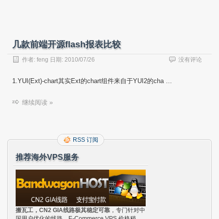
几款前端开源flash报表比较
作者:
feng
日期:
2010/07/26
没有评论
1.YUI(Ext)-chart其实Ext的chart组件来自于YUI2的cha …
继续阅读 »
RSS 订阅
推荐海外VPS服务
搬瓦工，CN2 GIA线路极其稳定可靠
，专门针对中
国用户优化的线路，E-Commerce VPS 价格稍