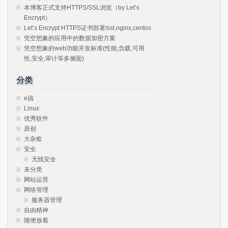
本博客正式支持HTTPS/SSL浏览（by Let’s
Encrypt）
Let’s Encrypt HTTPS证书部署/ssl,nginx,centos
凭空想象的应用中的数据加密方案
凭空想象的web功能开发标准(性能,负载,可用
性,安全,审计等多侧面)
分类
e搞
Linux
优秀软件
原创
大杂烩
安全
无线安全
未分类
网站运营
网络管理
服务器管理
自由精神
随便放着