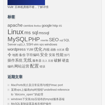
Vultr: 日本机房很不错，
了解详情
标签
apache
centos
google
http
firefox
IIS
Linux
ms sql
mssql
MySQL
PHP
SEO
SQL
rewrite
sql
SSH
vim
windows
Server
vps
sql注入
wordpress
优化
命
内核
YUM
函数
分区表
令
安全
性能
安装
备份
字符编码
地图
技巧
无线
操作系统
破解
硬盘
服务器
注入
百度
配置
网站运营
编码
错误
近期文章
MacPorts简介及日常应用与维护/mac port
某商vps上编译php时报错“undefined reference
to `libiconv_open’”的处理
windows下安装zip压缩布的mysql服务器端
MySQL复制设置及相关维护操作