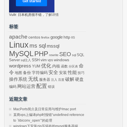
Vultr: 日本机房很不错，
了解详情
标签
apache
centos
google
http
firefox
IIS
Linux
ms sql
mssql
MySQL
PHP
SEO
SQL
rewrite
sql
SSH
vim
windows
Server
vps
sql注入
wordpress
优化
命
内核
YUM
函数
分区表
令
安全
性能
安装
备份
字符编码
地图
技巧
无线
操作系统
破解
硬盘
服务器
注入
百度
配置
网站运营
编码
错误
近期文章
MacPorts简介及日常应用与维护/mac port
某商vps上编译php时报错“undefined reference
to `libiconv_open’”的处理
windows下安装zip压缩布的mysql服务器端