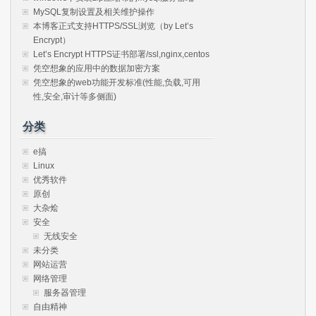
MySQL复制设置及相关维护操作
本博客正式支持HTTPS/SSL浏览（by Let’s
Encrypt）
Let’s Encrypt HTTPS证书部署/ssl,nginx,centos
凭空想象的应用中的数据加密方案
凭空想象的web功能开发标准(性能,负载,可用
性,安全,审计等多侧面)
分类
e搞
Linux
优秀软件
原创
大杂烩
安全
无线安全
未分类
网站运营
网络管理
服务器管理
自由精神