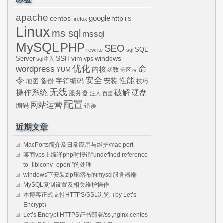
apache
centos
google
http
firefox
IIS
Linux
ms sql
mssql
MySQL
PHP
SEO
SQL
rewrite
sql
SSH
vim
windows
Server
vps
sql注入
wordpress
优化
命
内核
YUM
函数
分区表
令
安全
性能
安装
备份
字符编码
地图
技巧
无线
操作系统
破解
硬盘
服务器
注入
百度
配置
网站运营
编码
错误
近期文章
MacPorts简介及日常应用与维护/mac port
某商vps上编译php时报错“undefined reference
to `libiconv_open’”的处理
windows下安装zip压缩布的mysql服务器端
MySQL复制设置及相关维护操作
本博客正式支持HTTPS/SSL浏览（by Let’s
Encrypt）
Let’s Encrypt HTTPS证书部署/ssl,nginx,centos