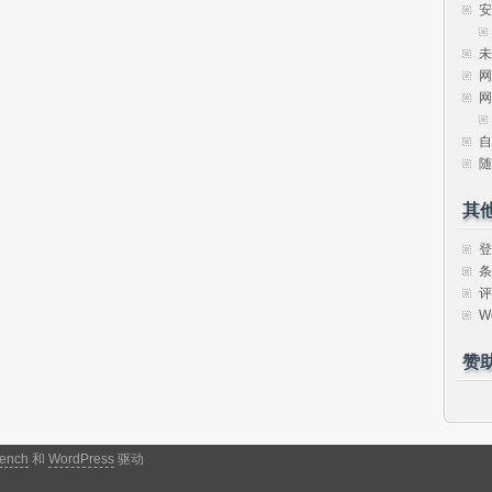
安
未
网
网
自
随
其
登
条
评
W
赞
ench
和
WordPress
驱动