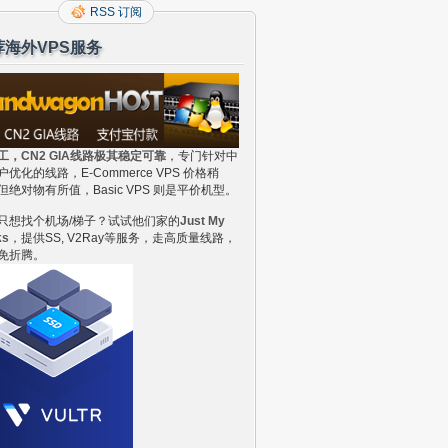
RSS 订阅
荐海外VPS服务
工，CN2 GIA线路极其稳定可靠
，专门针对中
户优化的线路，E-Commerce VPS 价格稍
但绝对物有所值，Basic VPS 则是平价机型。
只想找个机场/梯子？试试他们家的
Just My
ks
，提供SS, V2Ray等服务，走高质量线路，
免折腾。