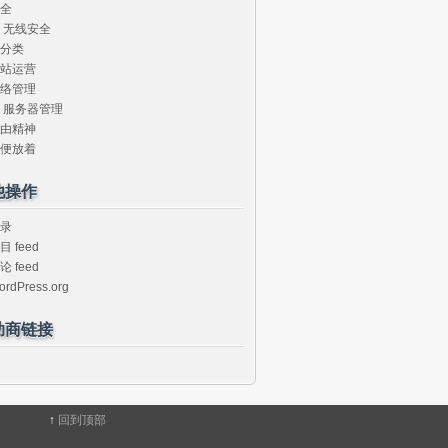
全
无线安全
分类
站运营
络管理
服务器管理
由精神
便放着
他操作
录
目 feed
论 feed
ordPress.org
助商链接
↑
回到顶部