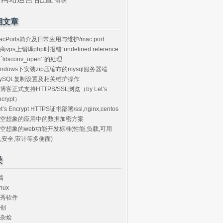
期文章
acPorts简介及日常应用与维护/mac port
商vps上编译php时报错“undefined reference
o `libiconv_open’”的处理
indows下安装zip压缩布的mysql服务器端
ySQL复制设置及相关维护操作
博客正式支持HTTPS/SSL浏览（by Let’s
ncrypt）
et’s Encrypt HTTPS证书部署/ssl,nginx,centos
空想象的应用中的数据加密方案
空想象的web功能开发标准(性能,负载,可用
,安全,审计等多侧面)
类
搞
nux
秀软件
创
杂烩