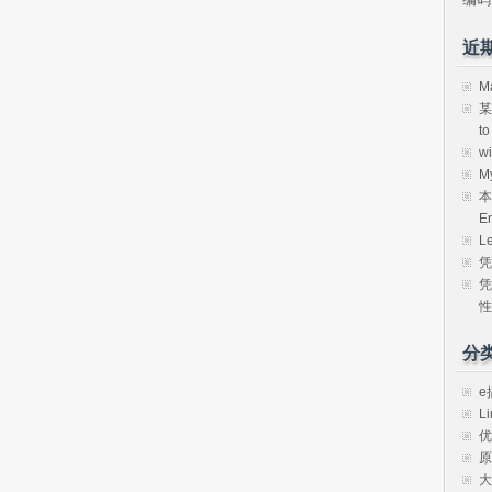
近
M
某
t
w
M
本
E
L
凭
凭
性
分
e
Li
优
原
大