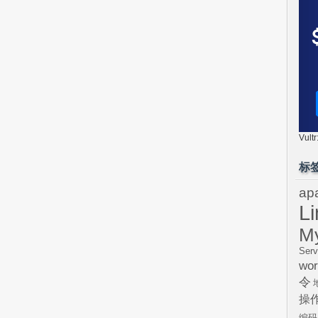
Vul
标
ap
L
M
Serv
wor
令
操
编码