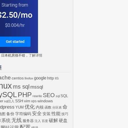
tr: 日本机房很不错，
了解详情
签
ache
centos
google
http
firefox
IIS
inux
ms sql
mssql
ySQL
PHP
SEO
SQL
rewrite
sql
SSH
vim
windows
er
vps
sql注入
dpress
优化
命
内核
YUM
函数
分区表
安全
性能
安装
备份
字符编码
地图
技巧
无线
作系统
破解
硬盘
服务器
注入
百度
配置
网站运营
错误