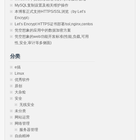
MySQL复制设置及相关维护操作
本博客正式支持HTTPS/SSL浏览（by Let’s
Encrypt）
Let’s Encrypt HTTPS证书部署/ssl,nginx,centos
凭空想象的应用中的数据加密方案
凭空想象的web功能开发标准(性能,负载,可用
性,安全,审计等多侧面)
分类
e搞
Linux
优秀软件
原创
大杂烩
安全
无线安全
未分类
网站运营
网络管理
服务器管理
自由精神