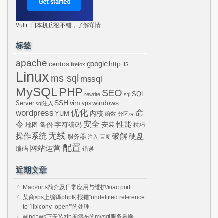
Vultr: 日本机房很不错，
了解详情
标签
apache
centos
google
http
firefox
IIS
Linux
ms sql
mssql
MySQL
PHP
SEO
SQL
rewrite
sql
SSH
vim
windows
Server
vps
sql注入
wordpress
优化
命
内核
YUM
函数
分区表
令
安全
性能
安装
备份
字符编码
地图
技巧
无线
操作系统
破解
硬盘
服务器
注入
百度
配置
网站运营
编码
错误
近期文章
MacPorts简介及日常应用与维护/mac port
某商vps上编译php时报错“undefined reference
to `libiconv_open’”的处理
windows下安装zip压缩布的mysql服务器端