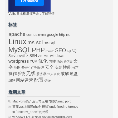
Vultr: 日本机房很不错，
了解详情
标签
apache
centos
google
http
firefox
IIS
Linux
ms sql
mssql
MySQL
PHP
SEO
SQL
rewrite
sql
SSH
vim
windows
Server
vps
sql注入
wordpress
优化
命
内核
YUM
函数
分区表
令
安全
性能
安装
备份
字符编码
地图
技巧
无线
操作系统
破解
硬盘
服务器
注入
百度
配置
网站运营
编码
错误
近期文章
MacPorts简介及日常应用与维护/mac port
某商vps上编译php时报错“undefined reference
to `libiconv_open’”的处理
windows下安装zip压缩布的mysql服务器端