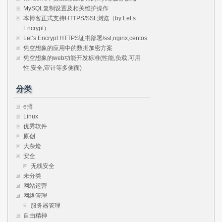
MySQL复制设置及相关维护操作
本博客正式支持HTTPS/SSL浏览（by Let’s
Encrypt）
Let’s Encrypt HTTPS证书部署/ssl,nginx,centos
凭空想象的应用中的数据加密方案
凭空想象的web功能开发标准(性能,负载,可用
性,安全,审计等多侧面)
分类
e搞
Linux
优秀软件
原创
大杂烩
安全
无线安全
未分类
网站运营
网络管理
服务器管理
自由精神